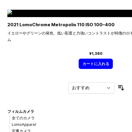
2021 LomoChrome Metropolis 110 ISO
100–400
イエローやグリーンの発色、低い彩度と力強いコントラストが特徴のロ
ム
¥1,380
カートに入れる
並
フィルムカメラ
全てのカメラ
LomoApparat
定番カメラ