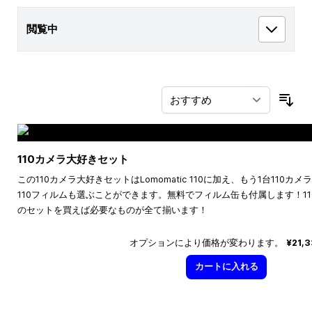
閲覧中
並
110カメラ大好きセット
この110カメラ大好きセットはLomomatic 110に加え、もう1台110
110フィルムも選ぶことができます。無料でフィルム缶も付属します！1
のセットを買えば必要なものが全て揃います！
オプションにより価格が変わります。
¥21,
カートに入れる