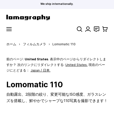
We ship internationally.
コンテンツにスキップ
検索
お問い合わ
カート
ホーム
›
フィルムカメラ
›
Lomomatic 110
前のページ:
United States
. 表示中のページからリダイレクトしま
すか？ 次のリンクにリダイレクトする:
United States
.
現在のペー
ジにとどまる：
Japan / 日本.
Lomomatic 110
自動露出、2段階の絞り、変更可能なISO感度、ガラスレン
ズを搭載し、鮮やかでシャープな110写真を撮影できます！