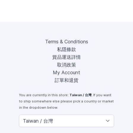
Terms & Conditions
私隱條款
貨品運送詳情
取消政策
My Account
訂單和退貨
You are currently in this store:
Taiwan / 台灣
. If you want
to ship somewhere else please pick a country or market
in the dropdown below.