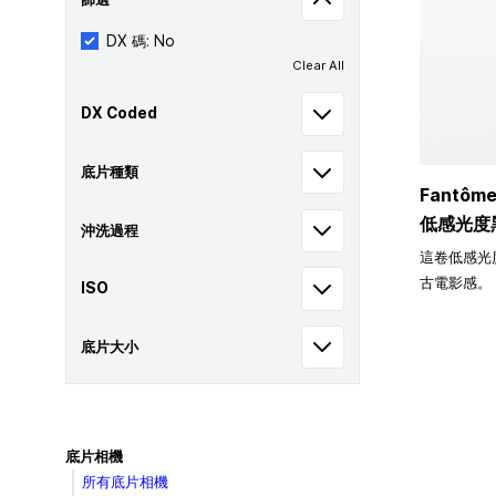
DX 碼: No
Clear All
DX Coded
底片種類
Fantôme
低感光度
沖洗過程
這卷低感光
古電影感。
ISO
底片大小
底片相機
所有底片相機