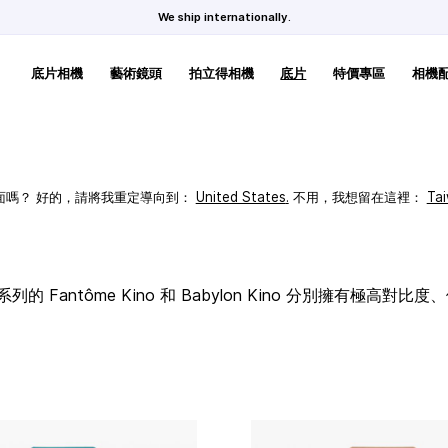
We ship internationally.
底片相機
藝術鏡頭
拍立得相機
底片
特價專區
相機
頁面嗎？ 好的，請將我重定導向到：
United States
.
不用，我想留在這裡：
Ta
列的 Fantôme Kino 和 Babylon Kino 分別擁有極