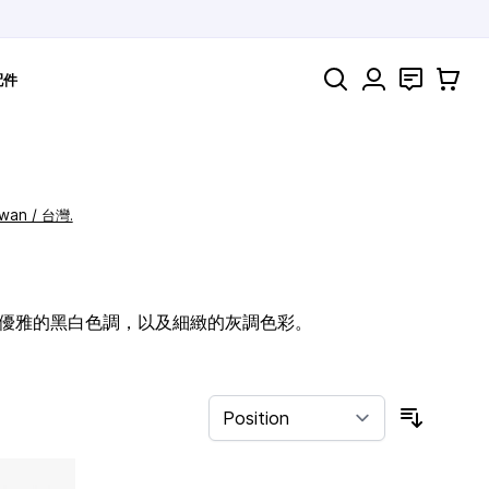
Search
聯絡
購物車
配件
iwan / 台灣.
高對比度、優雅的黑白色調，以及細緻的灰調色彩。
Sort By