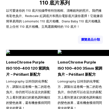
110 底片系列
以可愛迷你的 110 底片拍攝帶有特別相框、清晰銳利的照片。我們擁
有彩色負片、Redscale 紅調底片和黑白電影底片讓你選擇！它能兼容
簡單易用的 Lomomatic 110 底片相機、Diana Baby 110 底片相機及
世上任何 110 底片相機。立馬選購獨特的 110 底片！
瀏覽產品分類
LomoChrome Purple
LomoChrome Purple
ISO
100–400
120 紫調負
ISO
100–400
35mm 紫調
片－Pétillant 新配方
負片－Pétillant 新配方
Lomography 以特別的化學配
Lomography 以特別的化學配
方，調製出這卷獨一無二的彩色
方，調製出這卷獨一無二的彩色
負片。你仍然可以在這次的新配
負片。你仍然可以在這次的新配
方上看到更迷幻的紫色調和瘋狂
方上看到更迷幻的紫色調和瘋狂
的變色效果，還有機會獲得閃閃
的變色效果，還有機會獲得閃閃
發光的驚喜！
發光的驚喜！