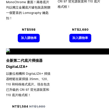
CRI 97 背光源裝置和 110 底片
MonoChrome 畫面！兩卷底片
格式框！
均以獨立金屬底片罐包裝及附贈
一個驚喜的 Lomography 鑰匙
扣！
NT$598
NT$2,680
加入購物車
加入購物車
全新第二代底片掃描器
DigitaLIZA+
以數位相機和 DigitaLIZA+ 掃描
器輕鬆在家掃描 35mm、120、
110 和特殊格式底片。現在包含
已升級的 CRI 97 背光源裝置和
110 底片格式框！
Special Price
Regular Price
NT$1,584
NT$1,980