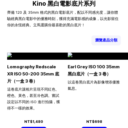
Kino 黑白電影底片系列
齊備 120 及 35mm 格式的黑白電影底片，配以不同感光度，讓你體
驗經典黑白電影中的優雅時刻，獲得充滿電影感的成像，以光影留住
你的永恆經典。立馬選購你最喜歡的黑白底片！
瀏覽產品分類
Lomography Redscale
Earl Grey ISO 100 35mm
XR ISO 50-200 35mm 底
黑白底片（一盒 3 卷）
片（一盒 3 卷）
以這卷黑白底片為影像增添優雅
氣息。
這卷底片讓相片呈現不同紅色、
橙色、黃色，甚至冷色調。嘗試
設定以不同的 ISO 進行拍攝，獲
得不一樣的效果。
NT$1,480
NT$698