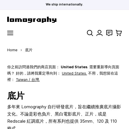
We ship internationally.
Skip to Content
Search
聯絡
購物車
Home
›
底片
你之前訪問過我們的商店頁面：
United States
. 需要重新導向頁面
嗎？ 好的，請將我重定導向到：
United States
.
不用，我想留在這
裡：
Taiwan / 台灣.
底片
多年來 Lomography 自行研發底片，旨在繼續推廣底片攝影
文化。不論是彩色負片、黑白電影底片、正片，或是
Redscale 紅調底片，所有系列也提供 35mm、120 及 110
格式。