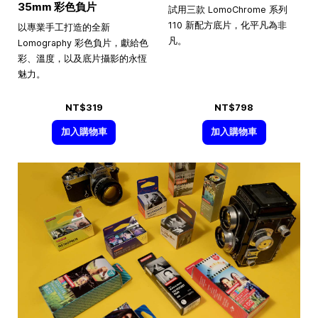
35mm 彩色負片
試用三款 LomoChrome 系列
110 新配方底片，化平凡為非
以專業手工打造的全新
凡。
Lomography 彩色負片，獻給色
彩、溫度，以及底片攝影的永恆
魅力。
NT$319
NT$798
加入購物車
加入購物車