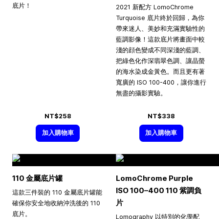
底片！
2021 新配方 LomoChrome
Turquoise 底片終於回歸，為你
帶來迷人、美妙和充滿實驗性的
藍調影像！這款底片將畫面中較
淺的顔色變成不同深淺的藍調、
把綠色化作深翡翠色調、讓晶螢
的海水染成金黃色。而且更有著
寬廣的 ISO 100-400，讓你進行
無盡的攝影實驗。
NT$258
NT$338
加入購物車
加入購物車
110 金屬底片罐
LomoChrome Purple
ISO
100–400
110 紫調負
這款三件裝的 110 金屬底片罐能
片
確保你安全地收納沖洗後的 110
底片。
Lomography 以特別的化學配