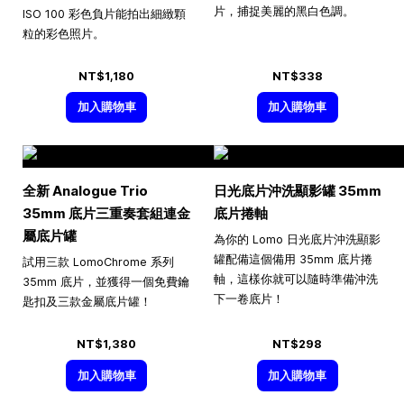
片，捕捉美麗的黑白色調。
ISO 100 彩色負片能拍出細緻顆
粒的彩色照片。
NT$1,180
NT$338
加入購物車
加入購物車
全新 Analogue Trio
日光底片沖洗顯影罐 35mm
35mm 底片三重奏套組連金
底片捲軸
屬底片罐
為你的 Lomo 日光底片沖洗顯影
罐配備這個備用 35mm 底片捲
試用三款 LomoChrome 系列
軸，這樣你就可以隨時準備沖洗
35mm 底片，並獲得一個免費鑰
下一卷底片！
匙扣及三款金屬底片罐！
NT$1,380
NT$298
加入購物車
加入購物車