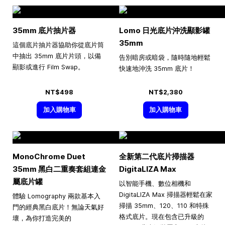
35mm 底片抽片器
Lomo 日光底片沖洗顯影罐
35mm
這個底片抽片器協助你從底片筒
中抽出 35mm 底片片頭，以備
告別暗房或暗袋，隨時隨地輕鬆
顯影或進行 Film Swap。
快速地沖洗 35mm 底片！
NT$498
NT$2,380
加入購物車
加入購物車
MonoChrome Duet
全新第二代底片掃描器
35mm 黑白二重奏套組連金
DigitaLIZA Max
屬底片罐
以智能手機、數位相機和
DigitaLIZA Max 掃描器輕鬆在家
體驗 Lomography 兩款基本入
掃描 35mm、120、110 和特殊
門的經典黑白底片！無論天氣好
格式底片。現在包含已升級的
壞，為你打造完美的