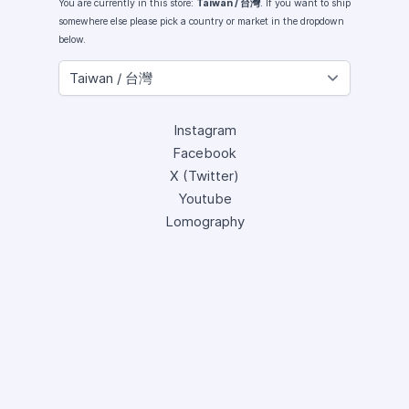
You are currently in this store:
Taiwan / 台灣
. If you want to ship
somewhere else please pick a country or market in the dropdown
below.
Instagram
Facebook
X (Twitter)
Youtube
Lomography