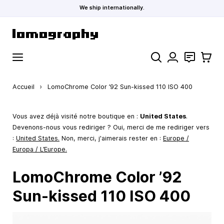
We ship internationally.
Allez au contenu
Rechercher
Contact
Panier
Accueil
›
LomoChrome Color ’92 Sun-kissed 110 ISO 400
Vous avez déjà visité notre boutique en :
United States
.
Devenons-nous vous rediriger ? Oui, merci de me rediriger vers
:
United States
.
Non, merci, j'aimerais rester en :
Europe /
Europa / L’Europe.
LomoChrome Color ’92
Sun-kissed 110 ISO 400