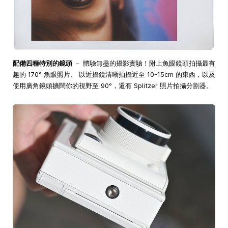
配備四種特別的鏡頭
－ 體驗無盡的攝影實驗！附上魚眼鏡頭拍攝最有
趣的 170° 魚眼照片、 以近攝鏡清晰拍攝近至 10-15cm 的東西，以及
使用廣角鏡頭擴闊你的視野至 90°，還有 Splitzer 照片拍攝分割器。