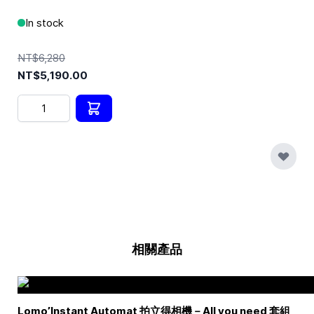
In stock
NT$6,280
NT$5,190.00
Quantity
相關產品
Lomo’Instant Automat 拍立得相機－All you need 套組