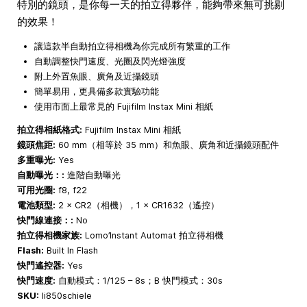
特別的鏡頭，是你每一天的拍立得夥伴，能夠帶來無可挑剔
的效果！
讓這款半自動拍立得相機為你完成所有繁重的工作
自動調整快門速度、光圈及閃光燈強度
附上外置魚眼、廣角及近攝鏡頭
簡單易用，更具備多款實驗功能
使用市面上最常見的 Fujifilm Instax Mini 相紙
拍立得相紙格式:
Fujifilm Instax Mini 相紙
鏡頭焦距:
60 mm（相等於 35 mm）和魚眼、廣角和近攝鏡頭配件
多重曝光:
Yes
自動曝光：:
進階自動曝光
可用光圈:
f8, f22
電池類型:
2 × CR2（相機），1 × CR1632（遙控）
快門線連接：:
No
拍立得相機家族:
Lomo’Instant Automat 拍立得相機
Flash:
Built In Flash
快門遙控器:
Yes
快門速度:
自動模式：1/125 – 8s；B 快門模式：30s
SKU:
li850schiele