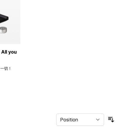
ll you
的一切！
Sort By