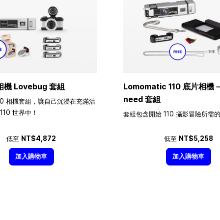
相機 Lovebug 套組
Lomomatic 110 底片相機－A
need 套組
10 相機套組，讓自己沉浸在充滿活
110 世界中！
套組包含開始 110 攝影冒險所需
低至
NT$4,872
低至
NT$5,258
加入購物車
加入購物車