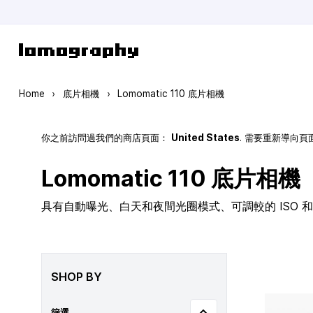
Skip to Content
Home
›
底片相機
›
Lomomatic 110 底片相機
你之前訪問過我們的商店頁面：
United States
. 需要重新導向
Lomomatic 110 底片相機
具有自動曝光、白天和夜間光圈模式、可調較的 ISO 和玻
SHOP BY
篩選