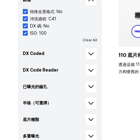
特殊全景格式: No
沖洗過程: C41
DX 碼: No
ISO: 100
Clear All
DX Coded
110 底片
透過這個 1
DX Code Reader
力和懷舊的 
已曝光的齒孔
半格（可選擇）
底片種類
多重曝光