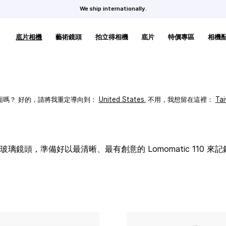
We ship internationally.
底片相機
藝術鏡頭
拍立得相機
底片
特價專區
相機
頁面嗎？ 好的，請將我重定導向到：
United States
.
不用，我想留在這裡：
Ta
璃鏡頭，準備好以最清晰、最有創意的 Lomomatic 110 來