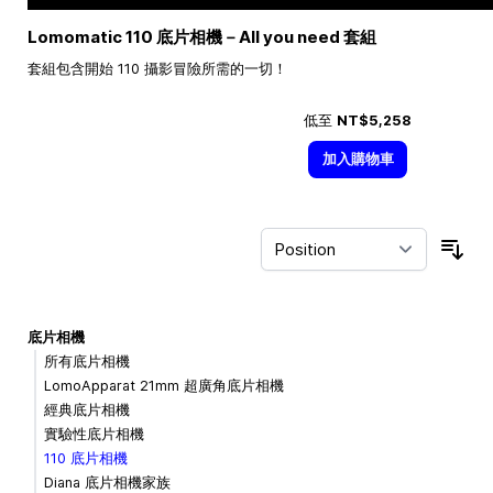
Lomomatic 110 底片相機－All you need 套組
套組包含開始 110 攝影冒險所需的一切！
低至
NT$5,258
加入購物車
Sor
底片相機
所有底片相機
LomoApparat 21mm 超廣角底片相機
經典底片相機
實驗性底片相機
110 底片相機
Diana 底片相機家族