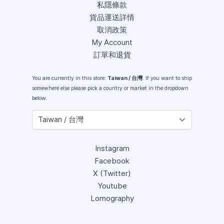
私隱條款
貨品運送詳情
取消政策
My Account
訂單和退貨
You are currently in this store:
Taiwan / 台灣
. If you want to ship
somewhere else please pick a country or market in the dropdown
below.
Instagram
Facebook
X (Twitter)
Youtube
Lomography