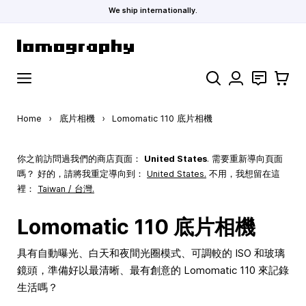
We ship internationally.
Skip to Content
Search
聯絡
購物車
Home
›
底片相機
›
Lomomatic 110 底片相機
你之前訪問過我們的商店頁面：
United States
. 需要重新導向頁面
嗎？ 好的，請將我重定導向到：
United States
.
不用，我想留在這
裡：
Taiwan / 台灣.
Lomomatic 110 底片相機
具有自動曝光、白天和夜間光圈模式、可調較的 ISO 和玻璃
鏡頭，準備好以最清晰、最有創意的 Lomomatic 110 來記錄
生活嗎？