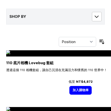
SHOP BY
Sor
110 底片相機 Lovebug 套組
透過這個 110 相機套組，讓自己沉浸在充滿活力和懷舊的 110 世界中！
低至
NT$4,872
加入購物車