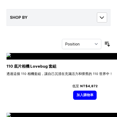
SHOP BY
Sor
110 底片相機 Lovebug 套組
透過這個 110 相機套組，讓自己沉浸在充滿活力和懷舊的 110 世界中！
低至
NT$4,872
加入購物車