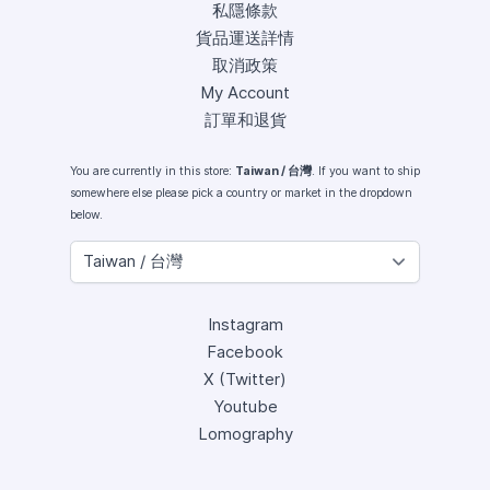
私隱條款
貨品運送詳情
取消政策
My Account
訂單和退貨
You are currently in this store:
Taiwan / 台灣
. If you want to ship
somewhere else please pick a country or market in the dropdown
below.
Instagram
Facebook
X (Twitter)
Youtube
Lomography