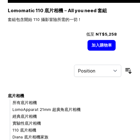
Lomomatic 110 底片相機－All you need 套組
套組包含開始 110 攝影冒險所需的一切！
低至
NT$5,258
加入購物車
Sor
底片相機
所有底片相機
LomoApparat 21mm 超廣角底片相機
經典底片相機
實驗性底片相機
110 底片相機
Diana 底片相機家族