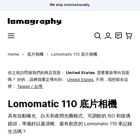
We ship internationally.
Skip to Content
Search
聯絡
購物車
Home
›
底片相機
›
Lomomatic 110 底片相機
你之前訪問過我們的商店頁面：
United States
. 需要重新導向頁面
嗎？ 好的，請將我重定導向到：
United States
.
不用，我想留在這
裡：
Taiwan / 台灣.
Lomomatic 110 底片相機
具有自動曝光、白天和夜間光圈模式、可調較的 ISO 和玻璃
鏡頭，準備好以最清晰、最有創意的 Lomomatic 110 來記錄
生活嗎？