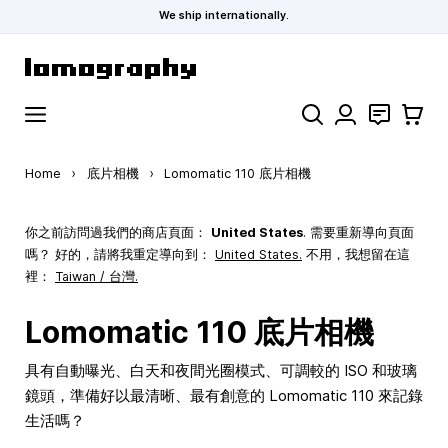
We ship internationally.
Skip to Content
Search
聯絡
購物車
Home
›
底片相機
›
Lomomatic 110 底片相機
你之前訪問過我們的商店頁面：
United States
. 需要重新導向頁面
嗎？ 好的，請將我重定導向到：
United States
.
不用，我想留在這
裡：
Taiwan / 台灣.
Lomomatic 110 底片相機
具有自動曝光、白天和夜間光圈模式、可調較的 ISO 和玻璃
鏡頭，準備好以最清晰、最有創意的 Lomomatic 110 來記錄
生活嗎？