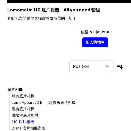
Lomomatic 110 底片相機－All you need 套組
套組包含開始 110 攝影冒險所需的一切！
低至
NT$5,258
加入購物車
Sor
底片相機
所有底片相機
LomoApparat 21mm 超廣角底片相機
經典底片相機
實驗性底片相機
110 底片相機
Diana 底片相機家族