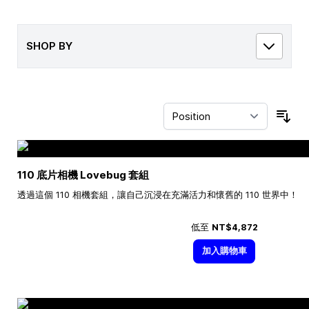
SHOP BY
Sor
110 底片相機 Lovebug 套組
透過這個 110 相機套組，讓自己沉浸在充滿活力和懷舊的 110 世界中！
低至
NT$4,872
加入購物車