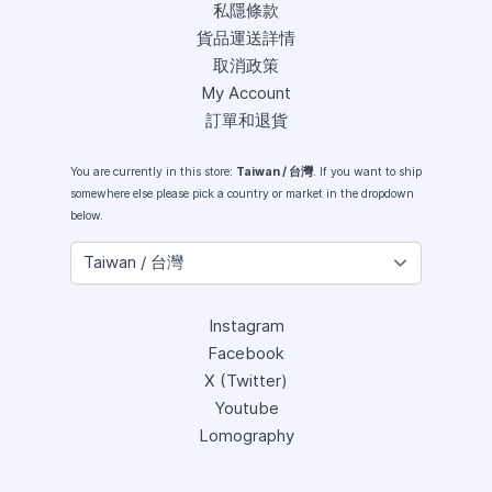
私隱條款
貨品運送詳情
取消政策
My Account
訂單和退貨
You are currently in this store:
Taiwan / 台灣
. If you want to ship
somewhere else please pick a country or market in the dropdown
below.
Instagram
Facebook
X (Twitter)
Youtube
Lomography