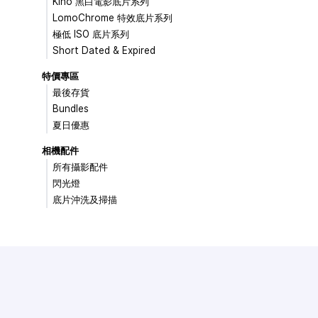
Kino 黑白電影底片系列
LomoChrome 特效底片系列
極低 ISO 底片系列
Short Dated & Expired
特價專區
最後存貨
Bundles
夏日優惠
相機配件
所有攝影配件
閃光燈
底片沖洗及掃描