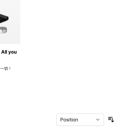
ll you
的一切！
Sort By