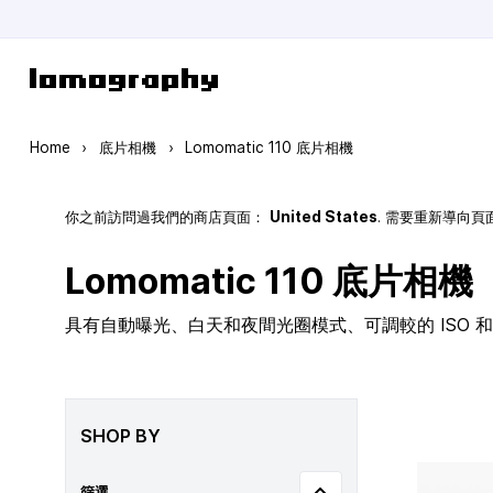
Skip to Content
Home
›
底片相機
›
Lomomatic 110 底片相機
你之前訪問過我們的商店頁面：
United States
. 需要重新導向
Lomomatic 110 底片相機
具有自動曝光、白天和夜間光圈模式、可調較的 ISO 和玻
SHOP BY
篩選