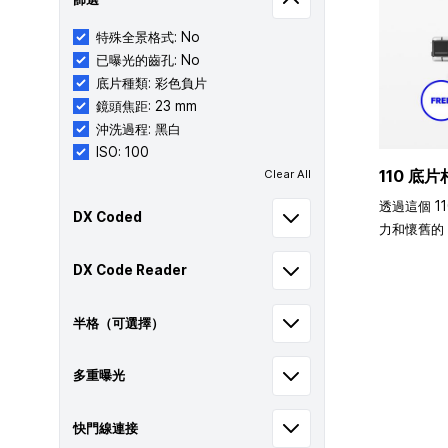
特殊全景格式: No
已曝光的齒孔: No
底片種類: 彩色負片
鏡頭焦距: 23 mm
沖洗過程: 黑白
ISO: 100
110 底片
Clear All
透過這個 1
DX Coded
力和懷舊的 
DX Code Reader
半格（可選擇）
多重曝光
快門線連接