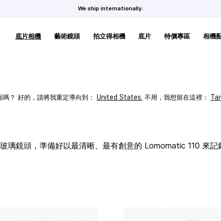
We ship internationally.
底片相機
藝術鏡頭
拍立得相機
底片
特價專區
相機
頁面嗎？ 好的，請將我重定導向到：
United States
.
不用，我想留在這裡：
Ta
璃鏡頭，準備好以最清晰、最有創意的 Lomomatic 110 來