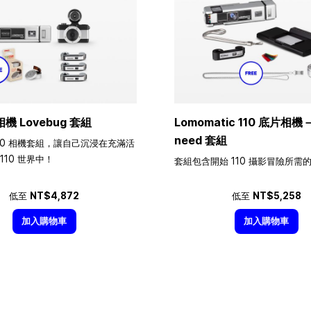
相機 Lovebug 套組
Lomomatic 110 底片相機－A
need 套組
10 相機套組，讓自己沉浸在充滿活
110 世界中！
套組包含開始 110 攝影冒險所需
低至
NT$4,872
低至
NT$5,258
加入購物車
加入購物車