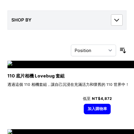
SHOP BY
Sor
110 底片相機 Lovebug 套組
透過這個 110 相機套組，讓自己沉浸在充滿活力和懷舊的 110 世界中！
低至
NT$4,872
加入購物車