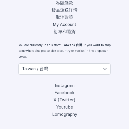
私隱條款
貨品運送詳情
取消政策
My Account
訂單和退貨
You are currently in this store:
Taiwan / 台灣
. If you want to ship
somewhere else please pick a country or market in the dropdown
below.
Instagram
Facebook
X (Twitter)
Youtube
Lomography