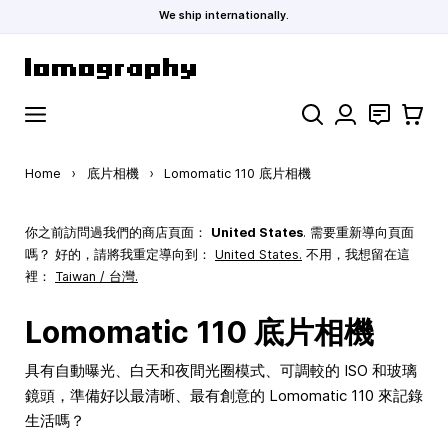
We ship internationally.
Skip to Content
Search
聯絡
購物車
Home
›
底片相機
›
Lomomatic 110 底片相機
你之前訪問過我們的商店頁面：
United States
. 需要重新導向頁面
嗎？ 好的，請將我重定導向到：
United States
.
不用，我想留在這
裡：
Taiwan / 台灣.
Lomomatic 110 底片相機
具有自動曝光、白天和夜間光圈模式、可調較的 ISO 和玻璃
鏡頭，準備好以最清晰、最有創意的 Lomomatic 110 來記錄
生活嗎？