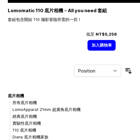
Lomomatic 110 底片相機－All you need 套組
套組包含開始 110 攝影冒險所需的一切！
低至
NT$5,258
加入購物車
Sor
底片相機
所有底片相機
LomoApparat 21mm 超廣角底片相機
經典底片相機
實驗性底片相機
110 底片相機
Diana 底片相機家族