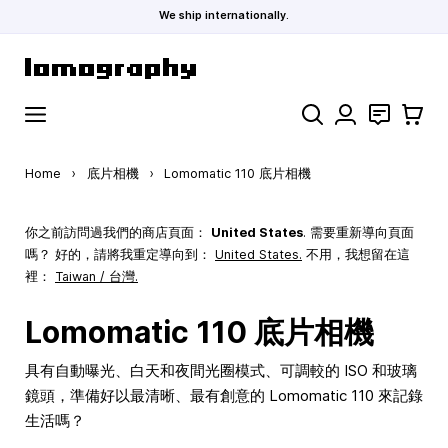
We ship internationally.
Skip to Content
Search
聯絡
購物車
Home
›
底片相機
›
Lomomatic 110 底片相機
你之前訪問過我們的商店頁面：
United States
. 需要重新導向頁面
嗎？ 好的，請將我重定導向到：
United States
.
不用，我想留在這
裡：
Taiwan / 台灣.
Lomomatic 110 底片相機
具有自動曝光、白天和夜間光圈模式、可調較的 ISO 和玻璃
鏡頭，準備好以最清晰、最有創意的 Lomomatic 110 來記錄
生活嗎？