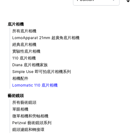
Sor
底片相機
所有底片相機
LomoApparat 21mm 超廣角底片相機
經典底片相機
實驗性底片相機
110 底片相機
Diana 底片相機家族
Simple Use 即可拍底片相機系列
相機配件
Lomomatic 110 底片相機
藝術鏡頭
所有藝術鏡頭
單眼相機
微單相機和旁軸相機
Petzval 藝術鏡頭系列
鏡頭濾鏡和轉接環