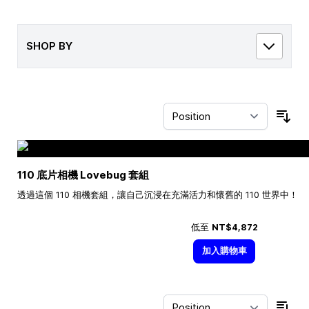
SHOP BY
Sor
110 底片相機 Lovebug 套組
透過這個 110 相機套組，讓自己沉浸在充滿活力和懷舊的 110 世界中！
低至
NT$4,872
加入購物車