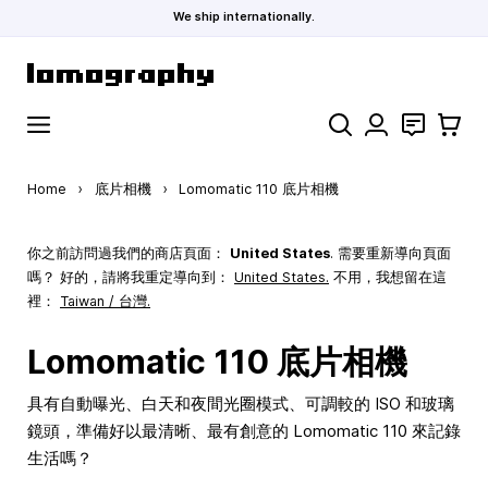
We ship internationally.
Skip to Content
Search
聯絡
購物車
Home
›
底片相機
›
Lomomatic 110 底片相機
你之前訪問過我們的商店頁面：
United States
. 需要重新導向頁面
嗎？ 好的，請將我重定導向到：
United States
.
不用，我想留在這
裡：
Taiwan / 台灣.
Lomomatic 110 底片相機
具有自動曝光、白天和夜間光圈模式、可調較的 ISO 和玻璃
鏡頭，準備好以最清晰、最有創意的 Lomomatic 110 來記錄
生活嗎？