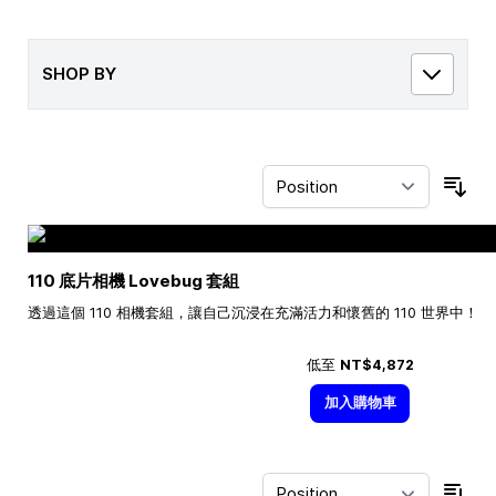
SHOP BY
Sor
110 底片相機 Lovebug 套組
透過這個 110 相機套組，讓自己沉浸在充滿活力和懷舊的 110 世界中！
低至
NT$4,872
加入購物車