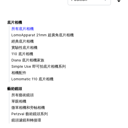
Sor
底片相機
所有底片相機
LomoApparat 21mm 超廣角底片相機
經典底片相機
實驗性底片相機
110 底片相機
Diana 底片相機家族
Simple Use 即可拍底片相機系列
相機配件
Lomomatic 110 底片相機
藝術鏡頭
所有藝術鏡頭
單眼相機
微單相機和旁軸相機
Petzval 藝術鏡頭系列
鏡頭濾鏡和轉接環