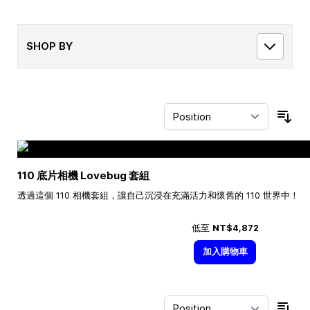
SHOP BY
Sor
110 底片相機 Lovebug 套組
透過這個 110 相機套組，讓自己沉浸在充滿活力和懷舊的 110 世界中！
低至
NT$4,872
加入購物車