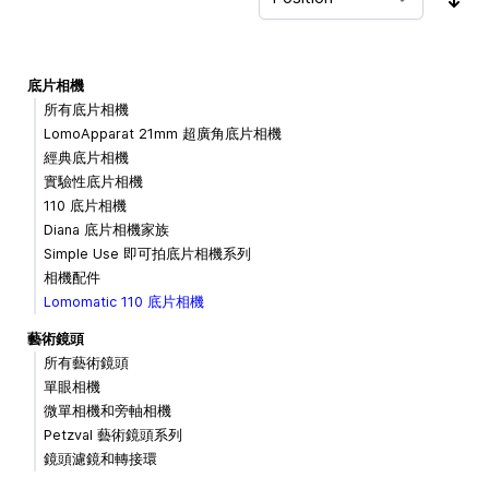
Sor
底片相機
所有底片相機
LomoApparat 21mm 超廣角底片相機
經典底片相機
實驗性底片相機
110 底片相機
Diana 底片相機家族
Simple Use 即可拍底片相機系列
相機配件
Lomomatic 110 底片相機
藝術鏡頭
所有藝術鏡頭
單眼相機
微單相機和旁軸相機
Petzval 藝術鏡頭系列
鏡頭濾鏡和轉接環