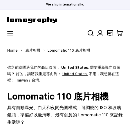
We ship internationally.
Skip to Content
Search
聯絡
購物車
Home
›
底片相機
›
Lomomatic 110 底片相機
你之前訪問過我們的商店頁面：
United States
. 需要重新導向頁面
嗎？ 好的，請將我重定導向到：
United States
.
不用，我想留在這
裡：
Taiwan / 台灣.
Lomomatic 110 底片相機
具有自動曝光、白天和夜間光圈模式、可調較的 ISO 和玻璃
鏡頭，準備好以最清晰、最有創意的 Lomomatic 110 來記錄
生活嗎？