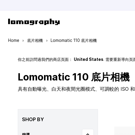
Skip to Content
Home
›
底片相機
›
Lomomatic 110 底片相機
你之前訪問過我們的商店頁面：
United States
. 需要重新導向
Lomomatic 110 底片相機
具有自動曝光、白天和夜間光圈模式、可調較的 ISO 和玻
SHOP BY
篩選