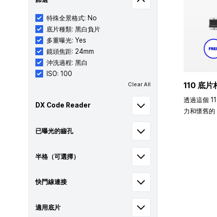
特殊全景格式: No
底片種類: 黑白負片
多重曝光: Yes
鏡頭焦距: 24mm
沖洗過程: 黑白
ISO: 100
110 底片
Clear All
透過這個 1
DX Code Reader
力和懷舊的 
已曝光的齒孔
半格（可選擇）
快門線連接
適用底片