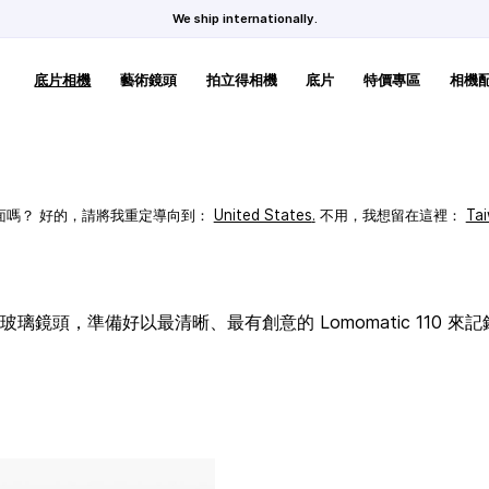
We ship internationally.
底片相機
藝術鏡頭
拍立得相機
底片
特價專區
相機
頁面嗎？ 好的，請將我重定導向到：
United States
.
不用，我想留在這裡：
Ta
璃鏡頭，準備好以最清晰、最有創意的 Lomomatic 110 來