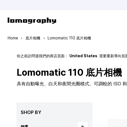
Skip to Content
Home
›
底片相機
›
Lomomatic 110 底片相機
你之前訪問過我們的商店頁面：
United States
. 需要重新導向
Lomomatic 110 底片相機
具有自動曝光、白天和夜間光圈模式、可調較的 ISO 和玻
SHOP BY
篩選