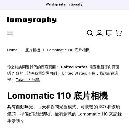
We ship internationally.
Skip to Content
Search
聯絡
購物車
Home
›
底片相機
›
Lomomatic 110 底片相機
你之前訪問過我們的商店頁面：
United States
. 需要重新導向頁面
嗎？ 好的，請將我重定導向到：
United States
.
不用，我想留在這
裡：
Taiwan / 台灣.
Lomomatic 110 底片相機
具有自動曝光、白天和夜間光圈模式、可調較的 ISO 和玻璃
鏡頭，準備好以最清晰、最有創意的 Lomomatic 110 來記錄
生活嗎？