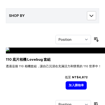
SHOP BY
Sor
110 底片相機 Lovebug 套組
透過這個 110 相機套組，讓自己沉浸在充滿活力和懷舊的 110 世界中！
低至
NT$4,872
加入購物車