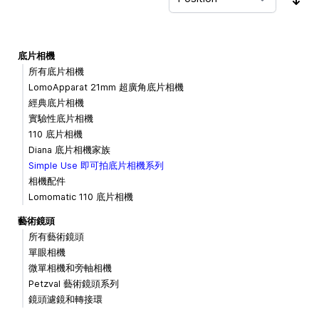
Sor
底片相機
所有底片相機
LomoApparat 21mm 超廣角底片相機
經典底片相機
實驗性底片相機
110 底片相機
Diana 底片相機家族
Simple Use 即可拍底片相機系列
相機配件
Lomomatic 110 底片相機
藝術鏡頭
所有藝術鏡頭
單眼相機
微單相機和旁軸相機
Petzval 藝術鏡頭系列
鏡頭濾鏡和轉接環