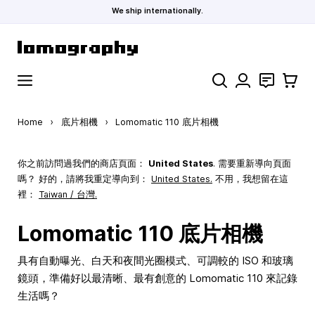
We ship internationally.
Skip to Content
Search
聯絡
購物車
Home
›
底片相機
›
Lomomatic 110 底片相機
你之前訪問過我們的商店頁面：
United States
. 需要重新導向頁面
嗎？ 好的，請將我重定導向到：
United States
.
不用，我想留在這
裡：
Taiwan / 台灣.
Lomomatic 110 底片相機
具有自動曝光、白天和夜間光圈模式、可調較的 ISO 和玻璃
鏡頭，準備好以最清晰、最有創意的 Lomomatic 110 來記錄
生活嗎？