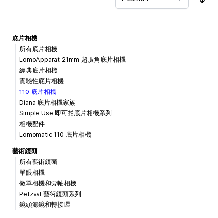
Sor
底片相機
所有底片相機
LomoApparat 21mm 超廣角底片相機
經典底片相機
實驗性底片相機
110 底片相機
Diana 底片相機家族
Simple Use 即可拍底片相機系列
相機配件
Lomomatic 110 底片相機
藝術鏡頭
所有藝術鏡頭
單眼相機
微單相機和旁軸相機
Petzval 藝術鏡頭系列
鏡頭濾鏡和轉接環