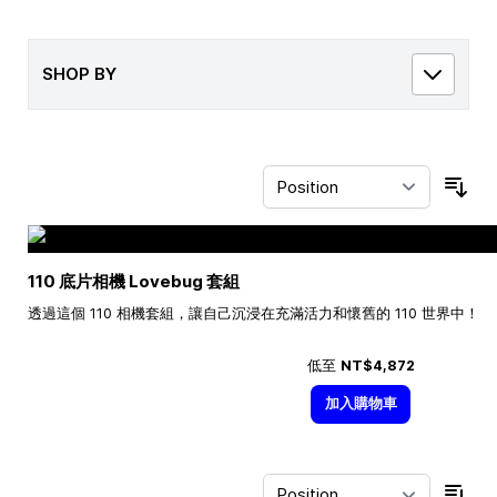
SHOP BY
Sor
110 底片相機 Lovebug 套組
透過這個 110 相機套組，讓自己沉浸在充滿活力和懷舊的 110 世界中！
低至
NT$4,872
加入購物車