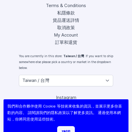
Terms & Conditions
私隱條款
貨品運送詳情
取消政策
My Account
訂單和退貨
You are currently in this store:
Taiwan / 台灣
. If you want to ship
somewhere else please pick a country or market in the dropdown
below.
Instagram
Facebook
我們和合作夥伴使用 Cookie 等技術來收集的資訊，並展示更多你喜
X (Twitter)
歡的內容。 請閱讀我們的
隱私政策
以了解更多資訊。 通過使用本網
Youtube
站，你將同意使用這些技術。
Lomography