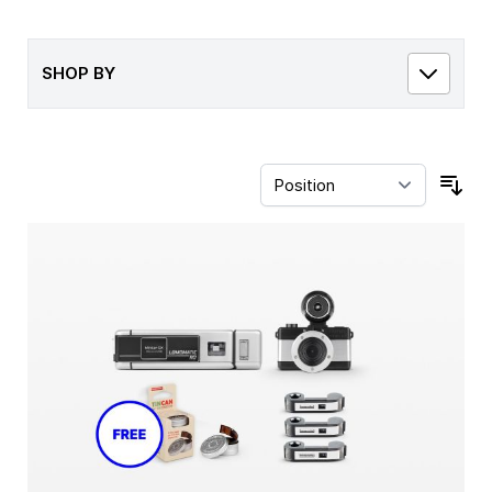
SHOP BY
Sor