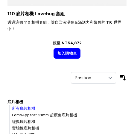
110 底片相機 Lovebug 套組
透過這個 110 相機套組，讓自己沉浸在充滿活力和懷舊的 110 世界
中！
低至
NT$4,872
加入購物車
Sor
底片相機
所有底片相機
LomoApparat 21mm 超廣角底片相機
經典底片相機
實驗性底片相機