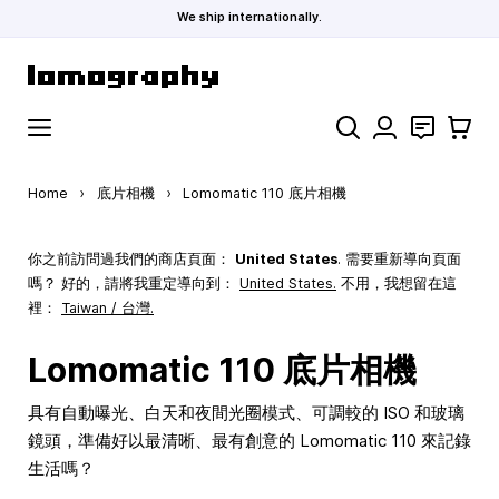
We ship internationally.
Skip to Content
Search
聯絡
購物車
Home
›
底片相機
›
Lomomatic 110 底片相機
你之前訪問過我們的商店頁面：
United States
. 需要重新導向頁面
嗎？ 好的，請將我重定導向到：
United States
.
不用，我想留在這
裡：
Taiwan / 台灣.
Lomomatic 110 底片相機
具有自動曝光、白天和夜間光圈模式、可調較的 ISO 和玻璃
鏡頭，準備好以最清晰、最有創意的 Lomomatic 110 來記錄
生活嗎？