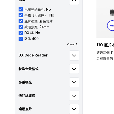
已曝光的齒孔: No
半格（可選擇）: No
底片種類: 彩色負片
鏡頭焦距: 24mm
DX 碼: No
ISO: 400
110 底片
Clear All
透過這個 1
DX Code Reader
力和懷舊的 
特殊全景格式
多重曝光
快門線連接
適用底片