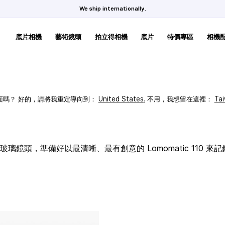
We ship internationally.
底片相機
藝術鏡頭
拍立得相機
底片
特價專區
相機
頁面嗎？ 好的，請將我重定導向到：
United States
.
不用，我想留在這裡：
Ta
璃鏡頭，準備好以最清晰、最有創意的 Lomomatic 110 來