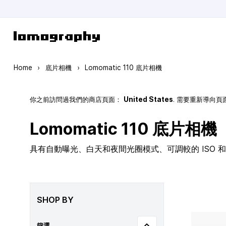
Skip to Content
Home
›
底片相機
›
Lomomatic 110 底片相機
你之前訪問過我們的商店頁面：
United States
. 需要重新導向
Lomomatic 110 底片相機
具有自動曝光、白天和夜間光圈模式、可調較的 ISO 和玻
SHOP BY
篩選