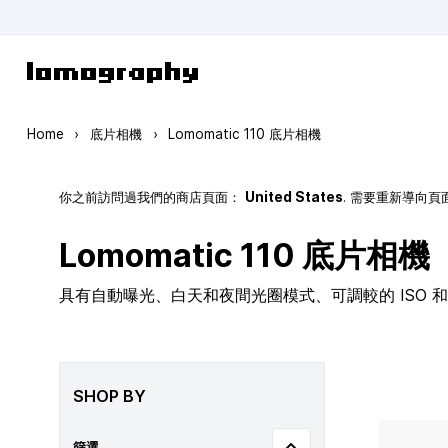
Skip to Content
Home
›
底片相機
›
Lomomatic 110 底片相機
你之前訪問過我們的商店頁面：
United States
. 需要重新導向
Lomomatic 110 底片相機
具有自動曝光、白天和夜間光圈模式、可調較的 ISO 和玻
SHOP BY
篩選