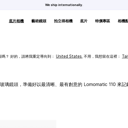
We ship internationally.
底片相機
藝術鏡頭
拍立得相機
底片
特價專區
相機
頁面嗎？ 好的，請將我重定導向到：
United States
.
不用，我想留在這裡：
Ta
璃鏡頭，準備好以最清晰、最有創意的 Lomomatic 110 來