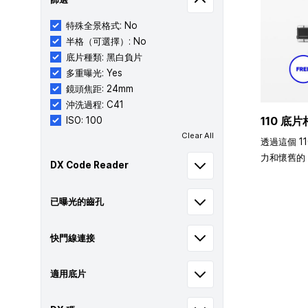
特殊全景格式: No
半格（可選擇）: No
底片種類: 黑白負片
多重曝光: Yes
鏡頭焦距: 24mm
沖洗過程: C41
110 底片
ISO: 100
Clear All
透過這個 1
力和懷舊的 
DX Code Reader
已曝光的齒孔
快門線連接
適用底片