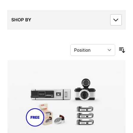
SHOP BY
Sor