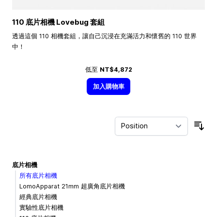
110 底片相機 Lovebug 套組
透過這個 110 相機套組，讓自己沉浸在充滿活力和懷舊的 110 世界
中！
低至
NT$4,872
加入購物車
Sor
底片相機
所有底片相機
LomoApparat 21mm 超廣角底片相機
經典底片相機
實驗性底片相機