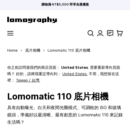
購物滿 NT$5,000 即享免運優惠
Skip to Content
Search
聯絡
購物車
Home
›
底片相機
›
Lomomatic 110 底片相機
你之前訪問過我們的商店頁面：
United States
. 需要重新導向頁面
嗎？ 好的，請將我重定導向到：
United States
.
不用，我想留在這
裡：
Taiwan / 台灣.
Lomomatic 110 底片相機
具有自動曝光、白天和夜間光圈模式、可調較的 ISO 和玻璃
鏡頭，準備好以最清晰、最有創意的 Lomomatic 110 來記錄
生活嗎？