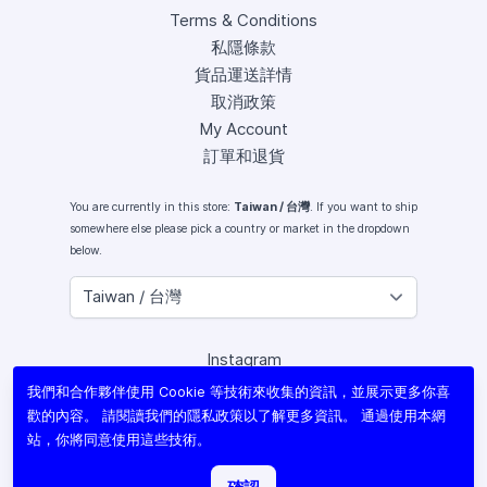
Terms & Conditions
私隱條款
貨品運送詳情
取消政策
My Account
訂單和退貨
You are currently in this store:
Taiwan / 台灣
. If you want to ship
somewhere else please pick a country or market in the dropdown
below.
Instagram
Facebook
我們和合作夥伴使用 Cookie 等技術來收集的資訊，並展示更多你喜
X (Twitter)
歡的內容。 請閱讀我們的
隱私政策
以了解更多資訊。 通過使用本網
Youtube
站，你將同意使用這些技術。
Lomography