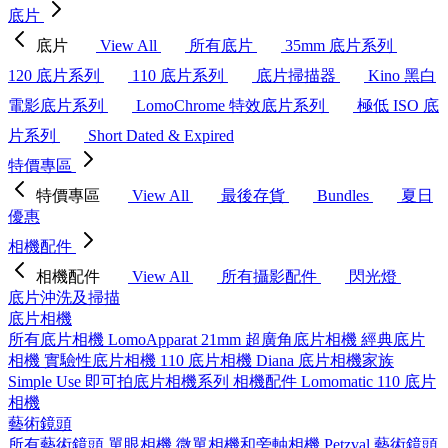
底片
底片
View All
所有底片
35mm 底片系列
120 底片系列
110 底片系列
底片掃描器
Kino 黑白
電影底片系列
LomoChrome 特效底片系列
極低 ISO 底
片系列
Short Dated & Expired
特價專區
特價專區
View All
最後存貨
Bundles
夏日
優惠
相機配件
相機配件
View All
所有攝影配件
閃光燈
底片沖洗及掃描
底片相機
所有底片相機
LomoApparat 21mm 超廣角底片相機
經典底片
相機
實驗性底片相機
110 底片相機
Diana 底片相機家族
Simple Use 即可拍底片相機系列
相機配件
Lomomatic 110 底片
相機
藝術鏡頭
所有藝術鏡頭
單眼相機
微單相機和旁軸相機
Petzval 藝術鏡頭