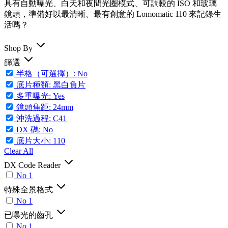
具有自動曝光、白天和夜間光圈模式、可調較的 ISO 和玻璃
鏡頭，準備好以最清晰、最有創意的 Lomomatic 110 來記錄生
活嗎？
Shop By
篩選
半格（可選擇）: No
底片種類: 黑白負片
多重曝光: Yes
鏡頭焦距: 24mm
沖洗過程: C41
DX 碼: No
底片大小: 110
Clear All
DX Code Reader
No
1
特殊全景格式
No
1
已曝光的齒孔
No
1