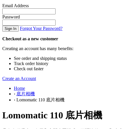
Email Address
Password
Forgot Your Password?
Sign In
Checkout as a new customer
Creating an account has many benefits:
See order and shipping status
Track order history
Check out faster
Create an Account
Home
›
底片相機
›
Lomomatic 110 底片相機
Lomomatic 110 底片相機