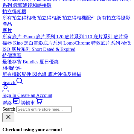
系列
鏡頭濾鏡和轉接環
拍立得相機
所有拍立得相機
拍立得相紙
拍立得相機配件
所有拍立得攝影
產品
底片
所有底片
35mm 底片系列
120 底片系列
110 底片系列
底片掃
描器
Kino 黑白電影底片系列
LomoChrome 特效底片系列
極低
ISO 底片系列
Short Dated & Expired
特價專區
最後存貨
Bundles
夏日優惠
相機配件
所有攝影配件
閃光燈
底片沖洗及掃描
Search
Sign In
Create an Account
聯絡
購物車
Search
Checkout using your account