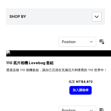
SHOP BY
Sor
110 底片相機 Lovebug 套組
透過這個 110 相機套組，讓自己沉浸在充滿活力和懷舊的 110 世界中！
低至
NT$4,872
加入購物車