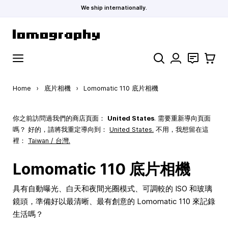
We ship internationally.
Skip to Content
Search
聯絡
購物車
Home
›
底片相機
›
Lomomatic 110 底片相機
你之前訪問過我們的商店頁面：
United States
. 需要重新導向頁面
嗎？ 好的，請將我重定導向到：
United States
.
不用，我想留在這
裡：
Taiwan / 台灣.
Lomomatic 110 底片相機
具有自動曝光、白天和夜間光圈模式、可調較的 ISO 和玻璃
鏡頭，準備好以最清晰、最有創意的 Lomomatic 110 來記錄
生活嗎？