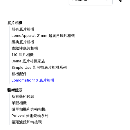
Sor
底片相機
所有底片相機
LomoApparat 21mm 超廣角底片相機
經典底片相機
實驗性底片相機
110 底片相機
Diana 底片相機家族
Simple Use 即可拍底片相機系列
相機配件
Lomomatic 110 底片相機
藝術鏡頭
所有藝術鏡頭
單眼相機
微單相機和旁軸相機
Petzval 藝術鏡頭系列
鏡頭濾鏡和轉接環