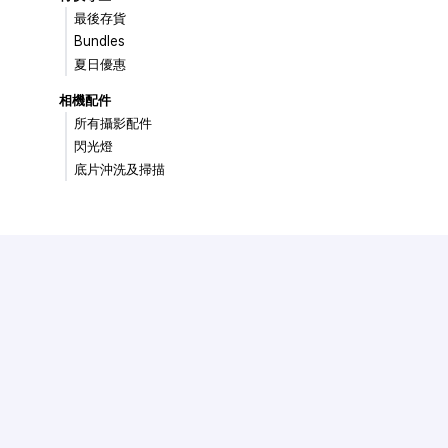
最後存貨
Bundles
夏日優惠
相機配件
所有攝影配件
閃光燈
底片沖洗及掃描