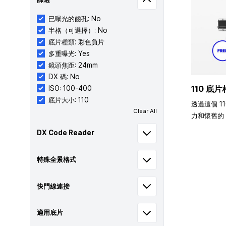
已曝光的齒孔: No
半格（可選擇）: No
底片種類: 彩色負片
多重曝光: Yes
鏡頭焦距: 24mm
DX 碼: No
110 底片
ISO: 100-400
底片大小: 110
透過這個 1
Clear All
力和懷舊的 
DX Code Reader
特殊全景格式
快門線連接
適用底片