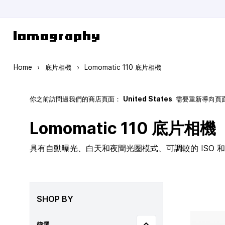
Skip to Content
Home
›
底片相機
›
Lomomatic 110 底片相機
你之前訪問過我們的商店頁面：
United States
. 需要重新導向
Lomomatic 110 底片相機
具有自動曝光、白天和夜間光圈模式、可調較的 ISO 和玻
SHOP BY
篩選