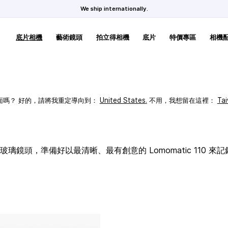
We ship internationally.
底片相機
藝術鏡頭
拍立得相機
底片
特價專區
相機
頁面嗎？ 好的，請將我重定導向到：
United States
.
不用，我想留在這裡：
Ta
璃鏡頭，準備好以最清晰、最有創意的 Lomomatic 110 來