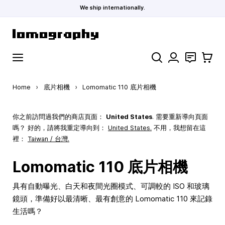
We ship internationally.
Skip to Content
Search
聯絡
購物車
Home
›
底片相機
›
Lomomatic 110 底片相機
你之前訪問過我們的商店頁面：
United States
. 需要重新導向頁面
嗎？ 好的，請將我重定導向到：
United States
.
不用，我想留在這
裡：
Taiwan / 台灣.
Lomomatic 110 底片相機
具有自動曝光、白天和夜間光圈模式、可調較的 ISO 和玻璃
鏡頭，準備好以最清晰、最有創意的 Lomomatic 110 來記錄
生活嗎？