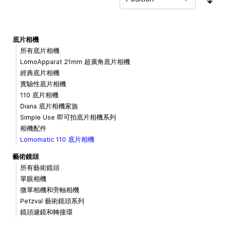
Sor
底片相機
所有底片相機
LomoApparat 21mm 超廣角底片相機
經典底片相機
實驗性底片相機
110 底片相機
Diana 底片相機家族
Simple Use 即可拍底片相機系列
相機配件
Lomomatic 110 底片相機
藝術鏡頭
所有藝術鏡頭
單眼相機
微單相機和旁軸相機
Petzval 藝術鏡頭系列
鏡頭濾鏡和轉接環