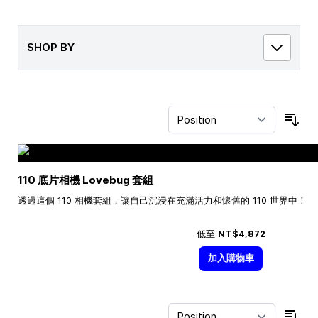
SHOP BY
Sor
110 底片相機 Lovebug 套組
透過這個 110 相機套組，讓自己沉浸在充滿活力和懷舊的 110 世界中！
低至
NT$4,872
加入購物車