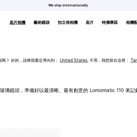
We ship internationally.
底片相機
藝術鏡頭
拍立得相機
底片
特價專區
相機
頁面嗎？ 好的，請將我重定導向到：
United States
.
不用，我想留在這裡：
Ta
璃鏡頭，準備好以最清晰、最有創意的 Lomomatic 110 來