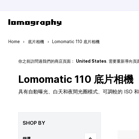
Skip to Content
Home
›
底片相機
›
Lomomatic 110 底片相機
你之前訪問過我們的商店頁面：
United States
. 需要重新導向
Lomomatic 110 底片相機
具有自動曝光、白天和夜間光圈模式、可調較的 ISO 和玻
SHOP BY
篩選