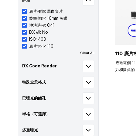
底片種類: 黑白負片
鏡頭焦距: 10mm 魚眼
沖洗過程: C41
DX 碼: No
ISO: 400
底片大小: 110
110 底片
Clear All
透過這個 1
DX Code Reader
力和懷舊的 
特殊全景格式
已曝光的齒孔
半格（可選擇）
多重曝光