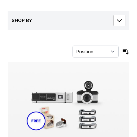
SHOP BY
Sor