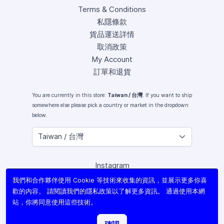
Terms & Conditions
私隱條款
貨品運送詳情
取消政策
My Account
訂單和退貨
You are currently in this store:
Taiwan / 台灣
. If you want to ship
somewhere else please pick a country or market in the dropdown
below.
Instagram
Facebook
我們和合作夥伴使用 Cookie 等技術來收集的資訊，並展示更多你喜
X (Twitter)
歡的內容。 請閱讀我們的
隱私政策
以了解更多資訊。 通過使用本網
Youtube
站，你將同意使用這些技術。
Lomography