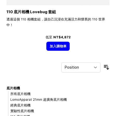
110 底片相機 Lovebug 套組
透過這個 110 相機套組，讓自己沉浸在充滿活力和懷舊的 110 世界
中！
低至
NT$4,872
加入購物車
Sor
底片相機
所有底片相機
LomoApparat 21mm 超廣角底片相機
經典底片相機
實驗性底片相機