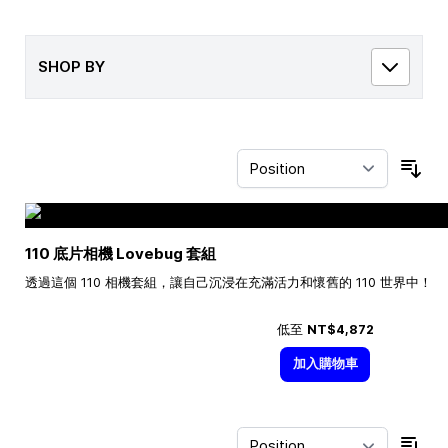
SHOP BY
Sor
110 底片相機 Lovebug 套組
透過這個 110 相機套組，讓自己沉浸在充滿活力和懷舊的 110 世界中！
低至
NT$4,872
加入購物車