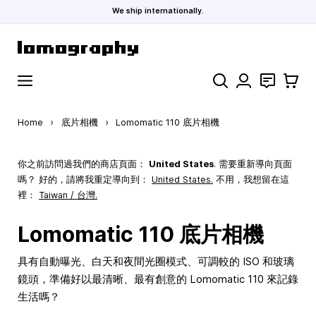
We ship internationally.
Skip to Content
Search
聯絡
購物車
Home
›
底片相機
›
Lomomatic 110 底片相機
你之前訪問過我們的商店頁面：
United States
. 需要重新導向頁面
嗎？ 好的，請將我重定導向到：
United States
.
不用，我想留在這
裡：
Taiwan / 台灣.
Lomomatic 110 底片相機
具有自動曝光、白天和夜間光圈模式、可調較的 ISO 和玻璃
鏡頭，準備好以最清晰、最有創意的 Lomomatic 110 來記錄
生活嗎？