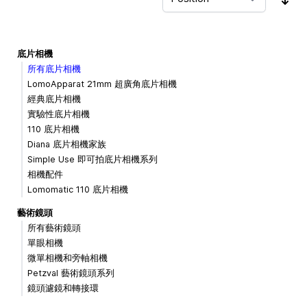
Sor
底片相機
所有底片相機
LomoApparat 21mm 超廣角底片相機
經典底片相機
實驗性底片相機
110 底片相機
Diana 底片相機家族
Simple Use 即可拍底片相機系列
相機配件
Lomomatic 110 底片相機
藝術鏡頭
所有藝術鏡頭
單眼相機
微單相機和旁軸相機
Petzval 藝術鏡頭系列
鏡頭濾鏡和轉接環