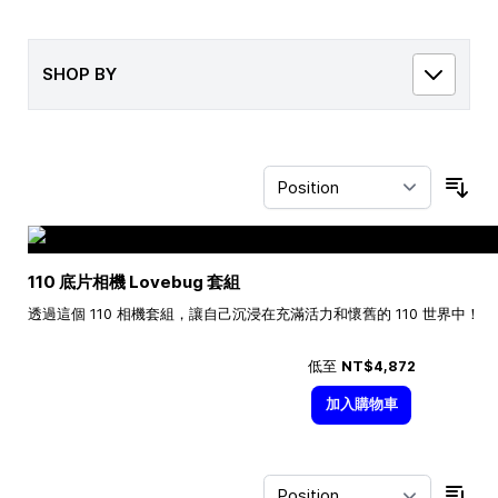
SHOP BY
Sor
110 底片相機 Lovebug 套組
透過這個 110 相機套組，讓自己沉浸在充滿活力和懷舊的 110 世界中！
低至
NT$4,872
加入購物車