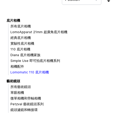
Sor
底片相機
所有底片相機
LomoApparat 21mm 超廣角底片相機
經典底片相機
實驗性底片相機
110 底片相機
Diana 底片相機家族
Simple Use 即可拍底片相機系列
相機配件
Lomomatic 110 底片相機
藝術鏡頭
所有藝術鏡頭
單眼相機
微單相機和旁軸相機
Petzval 藝術鏡頭系列
鏡頭濾鏡和轉接環