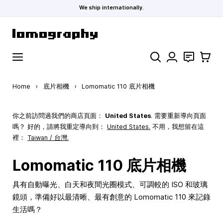
We ship internationally.
Skip to Content
Search
聯絡
購物車
Home
›
底片相機
›
Lomomatic 110 底片相機
你之前訪問過我們的商店頁面：
United States
. 需要重新導向頁面
嗎？ 好的，請將我重定導向到：
United States
.
不用，我想留在這
裡：
Taiwan / 台灣.
Lomomatic 110 底片相機
具有自動曝光、白天和夜間光圈模式、可調較的 ISO 和玻璃
鏡頭，準備好以最清晰、最有創意的 Lomomatic 110 來記錄
生活嗎？