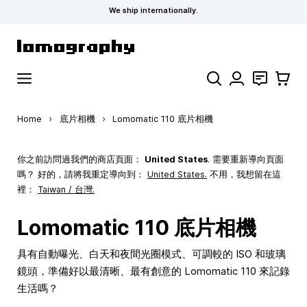
We ship internationally.
Skip to Content
Search
聯絡
購物車
Home
›
底片相機
›
Lomomatic 110 底片相機
你之前訪問過我們的商店頁面：
United States
. 需要重新導向頁面
嗎？ 好的，請將我重定導向到：
United States
.
不用，我想留在這
裡：
Taiwan / 台灣.
Lomomatic 110 底片相機
具有自動曝光、白天和夜間光圈模式、可調較的 ISO 和玻璃
鏡頭，準備好以最清晰、最有創意的 Lomomatic 110 來記錄
生活嗎？