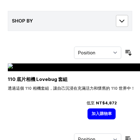
SHOP BY
Sor
110 底片相機 Lovebug 套組
透過這個 110 相機套組，讓自己沉浸在充滿活力和懷舊的 110 世界中！
低至
NT$4,872
加入購物車