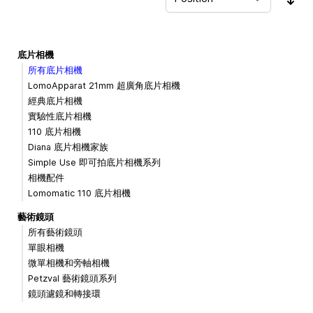
Sor
底片相機
所有底片相機
LomoApparat 21mm 超廣角底片相機
經典底片相機
實驗性底片相機
110 底片相機
Diana 底片相機家族
Simple Use 即可拍底片相機系列
相機配件
Lomomatic 110 底片相機
藝術鏡頭
所有藝術鏡頭
單眼相機
微單相機和旁軸相機
Petzval 藝術鏡頭系列
鏡頭濾鏡和轉接環