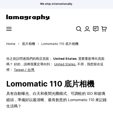
We ship internationally.
Skip to Content
Search
聯絡
購物車
Home
›
底片相機
›
Lomomatic 110 底片相機
你之前訪問過我們的商店頁面：
United States
. 需要重新導向頁面
嗎？ 好的，請將我重定導向到：
United States
.
不用，我想留在這
裡：
Taiwan / 台灣.
Lomomatic 110 底片相機
具有自動曝光、白天和夜間光圈模式、可調較的 ISO 和玻璃
鏡頭，準備好以最清晰、最有創意的 Lomomatic 110 來記錄
生活嗎？