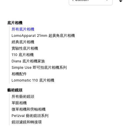
Sor
底片相機
所有底片相機
LomoApparat 21mm 超廣角底片相機
經典底片相機
實驗性底片相機
110 底片相機
Diana 底片相機家族
Simple Use 即可拍底片相機系列
相機配件
Lomomatic 110 底片相機
藝術鏡頭
所有藝術鏡頭
單眼相機
微單相機和旁軸相機
Petzval 藝術鏡頭系列
鏡頭濾鏡和轉接環