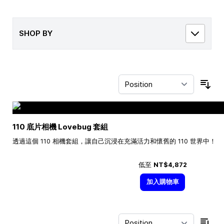
SHOP BY
Sor
110 底片相機 Lovebug 套組
透過這個 110 相機套組，讓自己沉浸在充滿活力和懷舊的 110 世界中！
低至
NT$4,872
加入購物車