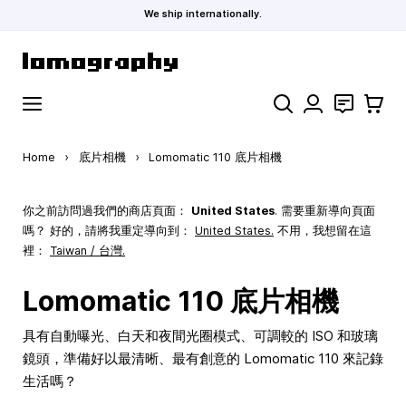
We ship internationally.
Skip to Content
Search
聯絡
購物車
Home
›
底片相機
›
Lomomatic 110 底片相機
你之前訪問過我們的商店頁面：
United States
. 需要重新導向頁面
嗎？ 好的，請將我重定導向到：
United States
.
不用，我想留在這
裡：
Taiwan / 台灣.
Lomomatic 110 底片相機
具有自動曝光、白天和夜間光圈模式、可調較的 ISO 和玻璃
鏡頭，準備好以最清晰、最有創意的 Lomomatic 110 來記錄
生活嗎？