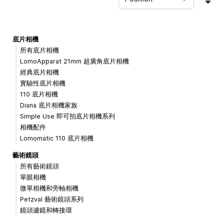
Sor
底片相機
所有底片相機
LomoApparat 21mm 超廣角底片相機
經典底片相機
實驗性底片相機
110 底片相機
Diana 底片相機家族
Simple Use 即可拍底片相機系列
相機配件
Lomomatic 110 底片相機
藝術鏡頭
所有藝術鏡頭
單眼相機
微單相機和旁軸相機
Petzval 藝術鏡頭系列
鏡頭濾鏡和轉接環