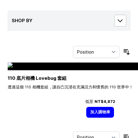
SHOP BY
Sor
110 底片相機 Lovebug 套組
透過這個 110 相機套組，讓自己沉浸在充滿活力和懷舊的 110 世界中！
低至
NT$4,872
加入購物車