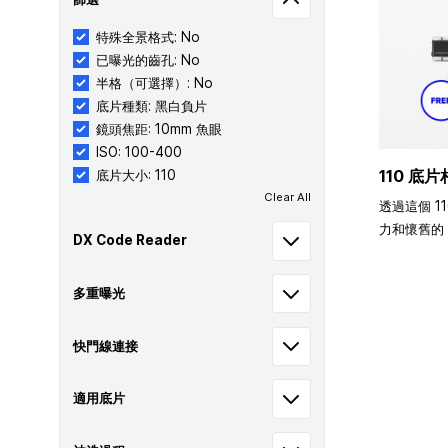
特殊全景格式: No
已曝光的齒孔: No
半格（可選擇）: No
底片種類: 黑白負片
鏡頭焦距: 10mm 魚眼
ISO: 100-400
110 底片
底片大小: 110
Clear All
透過這個 1
力和懷舊的 
DX Code Reader
多重曝光
快門線連接
適用底片