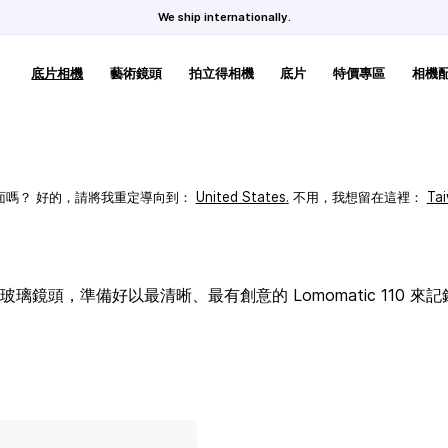
We ship internationally.
底片相機
藝術鏡頭
拍立得相機
底片
特價專區
相機
頁面嗎？ 好的，請將我重定導向到：
United States
.
不用，我想留在這裡：
Ta
璃鏡頭，準備好以最清晰、最有創意的 Lomomatic 110 來