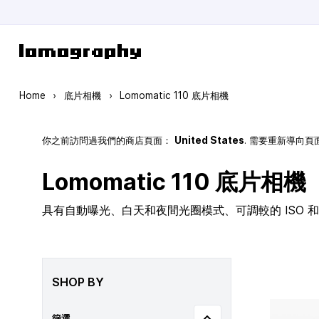
Skip to Content
Home
›
底片相機
›
Lomomatic 110 底片相機
你之前訪問過我們的商店頁面：
United States
. 需要重新導向
Lomomatic 110 底片相機
具有自動曝光、白天和夜間光圈模式、可調較的 ISO 和玻
SHOP BY
篩選