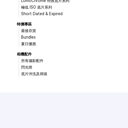
LomoChrome 特效底片系列
極低 ISO 底片系列
Short Dated & Expired
特價專區
最後存貨
Bundles
夏日優惠
相機配件
所有攝影配件
閃光燈
底片沖洗及掃描