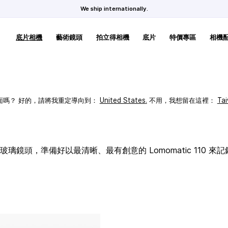
We ship internationally.
底片相機
藝術鏡頭
拍立得相機
底片
特價專區
相機
頁面嗎？ 好的，請將我重定導向到：
United States
.
不用，我想留在這裡：
Ta
璃鏡頭，準備好以最清晰、最有創意的 Lomomatic 110 來