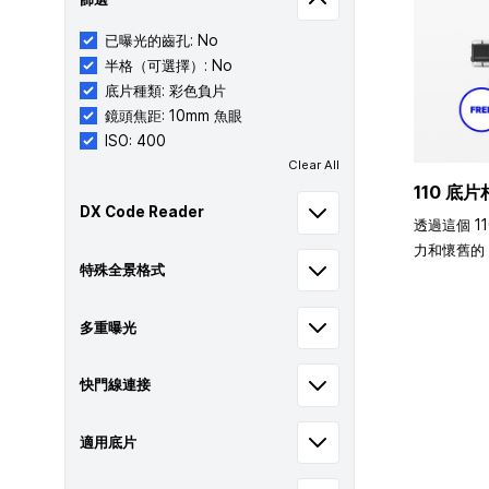
已曝光的齒孔: No
半格（可選擇）: No
底片種類: 彩色負片
鏡頭焦距: 10mm 魚眼
ISO: 400
Clear All
110 底片
DX Code Reader
透過這個 1
力和懷舊的 
特殊全景格式
多重曝光
快門線連接
適用底片