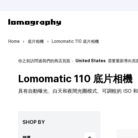
Skip to Content
Home
›
底片相機
›
Lomomatic 110 底片相機
你之前訪問過我們的商店頁面：
United States
. 需要重新導向
Lomomatic 110 底片相機
具有自動曝光、白天和夜間光圈模式、可調較的 ISO 和玻
SHOP BY
篩選