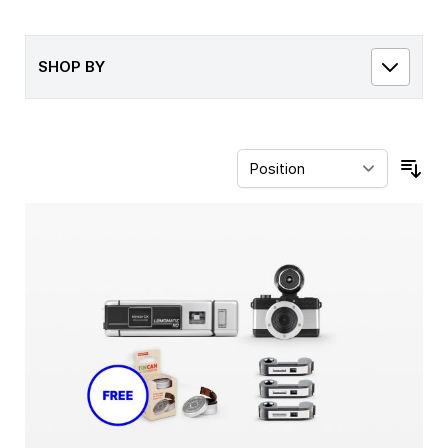
SHOP BY
Sor