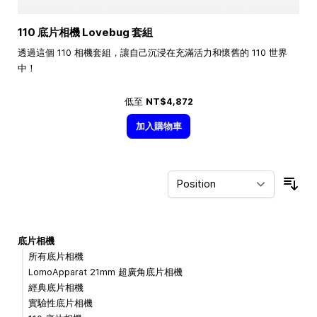
110 底片相機 Lovebug 套組
透過這個 110 相機套組，讓自己沉浸在充滿活力和懷舊的 110 世界
中！
低至
NT$4,872
加入購物車
Sor
底片相機
所有底片相機
LomoApparat 21mm 超廣角底片相機
經典底片相機
實驗性底片相機