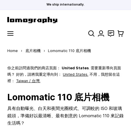
We ship internationally.
Skip to Content
Search
聯絡
購物車
Home
›
底片相機
›
Lomomatic 110 底片相機
你之前訪問過我們的商店頁面：
United States
. 需要重新導向頁面
嗎？ 好的，請將我重定導向到：
United States
.
不用，我想留在這
裡：
Taiwan / 台灣.
Lomomatic 110 底片相機
具有自動曝光、白天和夜間光圈模式、可調較的 ISO 和玻璃
鏡頭，準備好以最清晰、最有創意的 Lomomatic 110 來記錄
生活嗎？