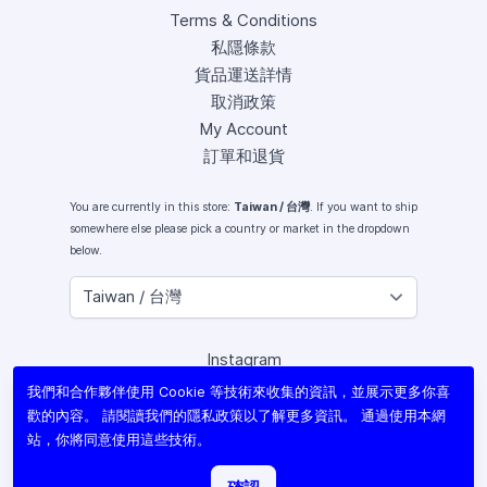
Terms & Conditions
私隱條款
貨品運送詳情
取消政策
My Account
訂單和退貨
You are currently in this store:
Taiwan / 台灣
. If you want to ship
somewhere else please pick a country or market in the dropdown
below.
Instagram
Facebook
我們和合作夥伴使用 Cookie 等技術來收集的資訊，並展示更多你喜
X (Twitter)
歡的內容。 請閱讀我們的
隱私政策
以了解更多資訊。 通過使用本網
Youtube
站，你將同意使用這些技術。
Lomography