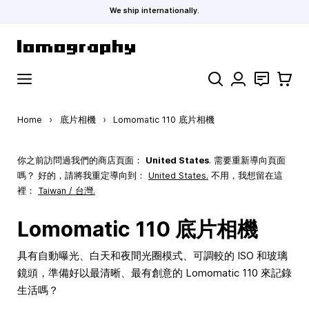
We ship internationally.
Skip to Content
Search
聯絡
購物車
Home
›
底片相機
›
Lomomatic 110 底片相機
你之前訪問過我們的商店頁面：
United States
. 需要重新導向頁面
嗎？ 好的，請將我重定導向到：
United States
.
不用，我想留在這
裡：
Taiwan / 台灣.
Lomomatic 110 底片相機
具有自動曝光、白天和夜間光圈模式、可調較的 ISO 和玻璃
鏡頭，準備好以最清晰、最有創意的 Lomomatic 110 來記錄
生活嗎？