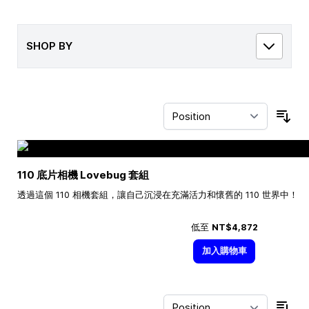
SHOP BY
Sor
110 底片相機 Lovebug 套組
透過這個 110 相機套組，讓自己沉浸在充滿活力和懷舊的 110 世界中！
低至
NT$4,872
加入購物車