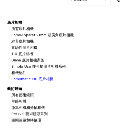
Sor
底片相機
所有底片相機
LomoApparat 21mm 超廣角底片相機
經典底片相機
實驗性底片相機
110 底片相機
Diana 底片相機家族
Simple Use 即可拍底片相機系列
相機配件
Lomomatic 110 底片相機
藝術鏡頭
所有藝術鏡頭
單眼相機
微單相機和旁軸相機
Petzval 藝術鏡頭系列
鏡頭濾鏡和轉接環