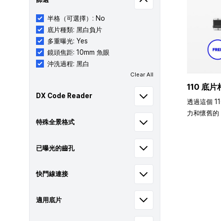
半格（可選擇）: No
底片種類: 黑白負片
多重曝光: Yes
鏡頭焦距: 10mm 魚眼
沖洗過程: 黑白
Clear All
110 底片
DX Code Reader
透過這個 1
力和懷舊的 
特殊全景格式
已曝光的齒孔
快門線連接
適用底片