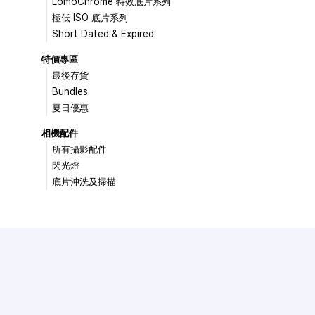
LomoChrome 特效底片系列
極低 ISO 底片系列
Short Dated & Expired
特價專區
最後存貨
Bundles
夏日優惠
相機配件
所有攝影配件
閃光燈
底片沖洗及掃描