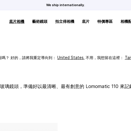
We ship internationally.
底片相機
藝術鏡頭
拍立得相機
底片
特價專區
相機
頁面嗎？ 好的，請將我重定導向到：
United States
.
不用，我想留在這裡：
Ta
璃鏡頭，準備好以最清晰、最有創意的 Lomomatic 110 來