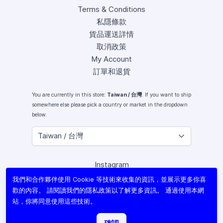
Terms & Conditions
私隱條款
貨品運送詳情
取消政策
My Account
訂單和退貨
You are currently in this store:
Taiwan / 台灣
. If you want to ship
somewhere else please pick a country or market in the dropdown
below.
Instagram
Facebook
我們和合作夥伴使用 Cookie 等技術來收集的資訊，並展示更多你喜
X (Twitter)
歡的內容。 請閱讀我們的
隱私政策
以了解更多資訊。 通過使用本網
Youtube
站，你將同意使用這些技術。
Lomography