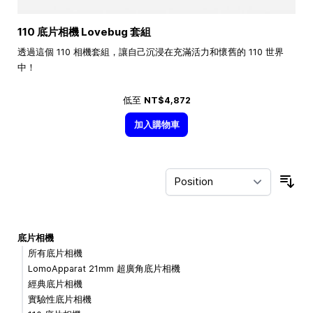
110 底片相機 Lovebug 套組
透過這個 110 相機套組，讓自己沉浸在充滿活力和懷舊的 110 世界
中！
低至
NT$4,872
加入購物車
Sor
底片相機
所有底片相機
LomoApparat 21mm 超廣角底片相機
經典底片相機
實驗性底片相機