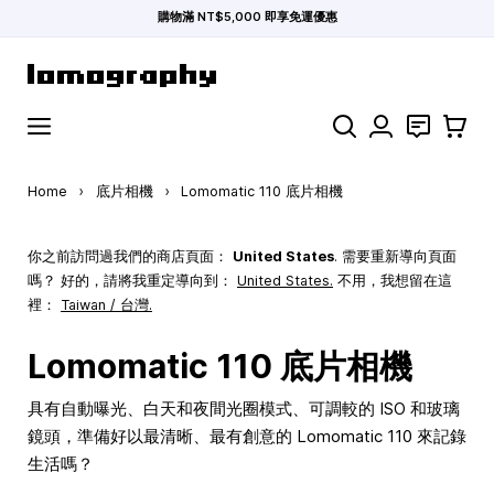
購物滿 NT$5,000 即享免運優惠
Skip to Content
Search
聯絡
購物車
Home
›
底片相機
›
Lomomatic 110 底片相機
你之前訪問過我們的商店頁面：
United States
. 需要重新導向頁面
嗎？ 好的，請將我重定導向到：
United States
.
不用，我想留在這
裡：
Taiwan / 台灣.
Lomomatic 110 底片相機
具有自動曝光、白天和夜間光圈模式、可調較的 ISO 和玻璃
鏡頭，準備好以最清晰、最有創意的 Lomomatic 110 來記錄
生活嗎？