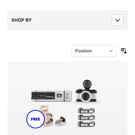
SHOP BY
Sor