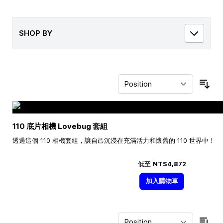
SHOP BY
Sor
110 底片相機 Lovebug 套組
透過這個 110 相機套組，讓自己沉浸在充滿活力和懷舊的 110 世界中！
低至
NT$4,872
加入購物車