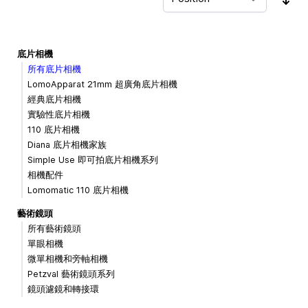
Sor
底片相機
所有底片相機
LomoApparat 21mm 超廣角底片相機
經典底片相機
實驗性底片相機
110 底片相機
Diana 底片相機家族
Simple Use 即可拍底片相機系列
相機配件
Lomomatic 110 底片相機
藝術鏡頭
所有藝術鏡頭
單眼相機
微單相機和旁軸相機
Petzval 藝術鏡頭系列
鏡頭濾鏡和轉接環