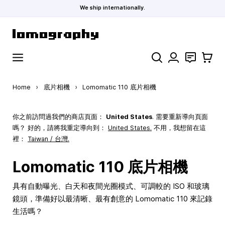
We ship internationally.
Skip to Content
Search
聯絡
購物車
Home
›
底片相機
›
Lomomatic 110 底片相機
你之前訪問過我們的商店頁面：
United States
. 需要重新導向頁面
嗎？ 好的，請將我重定導向到：
United States
.
不用，我想留在這
裡：
Taiwan / 台灣.
Lomomatic 110 底片相機
具有自動曝光、白天和夜間光圈模式、可調較的 ISO 和玻璃
鏡頭，準備好以最清晰、最有創意的 Lomomatic 110 來記錄
生活嗎？