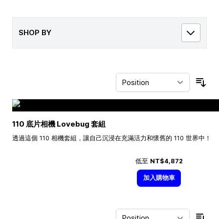
SHOP BY
Sor
110 底片相機 Lovebug 套組
透過這個 110 相機套組，讓自己沉浸在充滿活力和懷舊的 110 世界中！
低至
NT$4,872
加入購物車