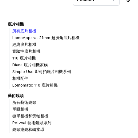
Sor
底片相機
所有底片相機
LomoApparat 21mm 超廣角底片相機
經典底片相機
實驗性底片相機
110 底片相機
Diana 底片相機家族
Simple Use 即可拍底片相機系列
相機配件
Lomomatic 110 底片相機
藝術鏡頭
所有藝術鏡頭
單眼相機
微單相機和旁軸相機
Petzval 藝術鏡頭系列
鏡頭濾鏡和轉接環