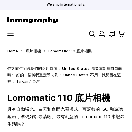
We ship internationally.
Skip to Content
Search
聯絡
購物車
Home
›
底片相機
›
Lomomatic 110 底片相機
你之前訪問過我們的商店頁面：
United States
. 需要重新導向頁面
嗎？ 好的，請將我重定導向到：
United States
.
不用，我想留在這
裡：
Taiwan / 台灣.
Lomomatic 110 底片相機
具有自動曝光、白天和夜間光圈模式、可調較的 ISO 和玻璃
鏡頭，準備好以最清晰、最有創意的 Lomomatic 110 來記錄
生活嗎？