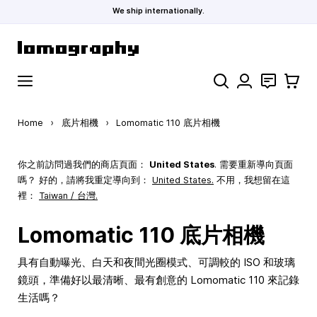
We ship internationally.
Skip to Content
Search
聯絡
購物車
Home
›
底片相機
›
Lomomatic 110 底片相機
你之前訪問過我們的商店頁面：
United States
. 需要重新導向頁面
嗎？ 好的，請將我重定導向到：
United States
.
不用，我想留在這
裡：
Taiwan / 台灣.
Lomomatic 110 底片相機
具有自動曝光、白天和夜間光圈模式、可調較的 ISO 和玻璃
鏡頭，準備好以最清晰、最有創意的 Lomomatic 110 來記錄
生活嗎？