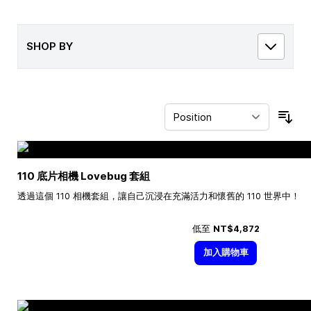
SHOP BY
Sor
110 底片相機 Lovebug 套組
透過這個 110 相機套組，讓自己沉浸在充滿活力和懷舊的 110 世界中！
低至
NT$4,872
加入購物車