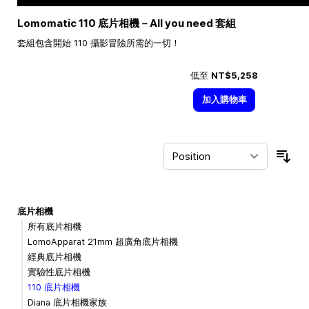
Lomomatic 110 底片相機－All you need 套組
套組包含開始 110 攝影冒險所需的一切！
低至
NT$5,258
加入購物車
Sor
底片相機
所有底片相機
LomoApparat 21mm 超廣角底片相機
經典底片相機
實驗性底片相機
110 底片相機
Diana 底片相機家族