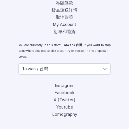
私隱條款
貨品運送詳情
取消政策
My Account
訂單和退貨
You are currently in this store:
Taiwan / 台灣
. If you want to ship
somewhere else please pick a country or market in the dropdown
below.
Instagram
Facebook
X (Twitter)
Youtube
Lomography