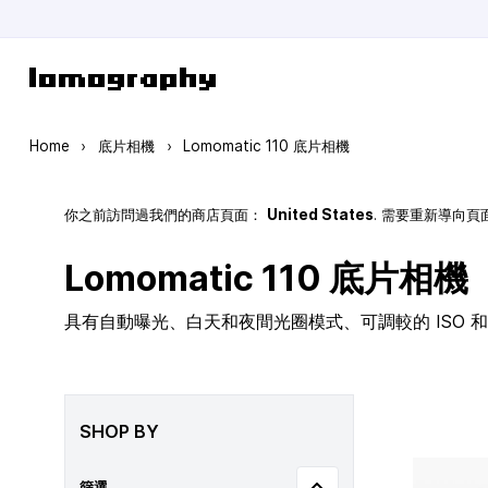
Skip to Content
Home
›
底片相機
›
Lomomatic 110 底片相機
你之前訪問過我們的商店頁面：
United States
. 需要重新導向
Lomomatic 110 底片相機
具有自動曝光、白天和夜間光圈模式、可調較的 ISO 和玻
SHOP BY
篩選