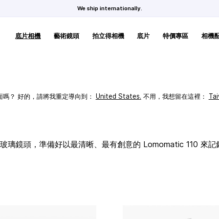
We ship internationally.
底片相機
藝術鏡頭
拍立得相機
底片
特價專區
相機
頁面嗎？ 好的，請將我重定導向到：
United States
.
不用，我想留在這裡：
Ta
璃鏡頭，準備好以最清晰、最有創意的 Lomomatic 110 來