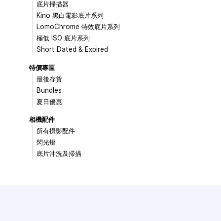
底片掃描器
Kino 黑白電影底片系列
LomoChrome 特效底片系列
極低 ISO 底片系列
Short Dated & Expired
特價專區
最後存貨
Bundles
夏日優惠
相機配件
所有攝影配件
閃光燈
底片沖洗及掃描