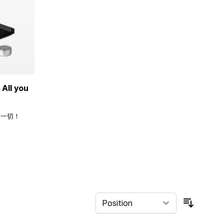
ll you
的一切！
Sort By