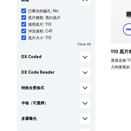
已曝光的齒孔: No
底片種類: 黑白負片
適用底片: 110
沖洗過程: C41
底片大小: 110
Clear All
110 底片
DX Coded
透過這個 1
力和懷舊的 
DX Code Reader
特殊全景格式
半格（可選擇）
多重曝光