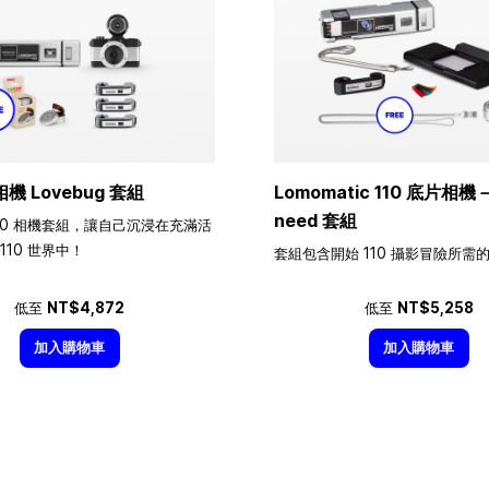
相機 Lovebug 套組
Lomomatic 110 底片相機－A
need 套組
10 相機套組，讓自己沉浸在充滿活
110 世界中！
套組包含開始 110 攝影冒險所需
低至
NT$4,872
低至
NT$5,258
加入購物車
加入購物車