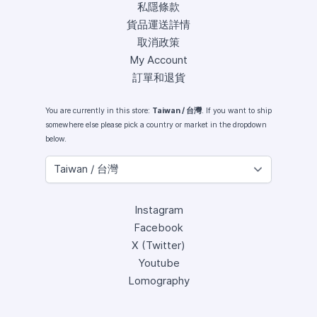
私隱條款
貨品運送詳情
取消政策
My Account
訂單和退貨
You are currently in this store:
Taiwan / 台灣
. If you want to ship
somewhere else please pick a country or market in the dropdown
below.
Instagram
Facebook
X (Twitter)
Youtube
Lomography