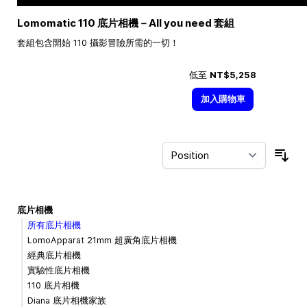
Lomomatic 110 底片相機－All you need 套組
套組包含開始 110 攝影冒險所需的一切！
低至
NT$5,258
加入購物車
Sor
底片相機
所有底片相機
LomoApparat 21mm 超廣角底片相機
經典底片相機
實驗性底片相機
110 底片相機
Diana 底片相機家族