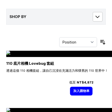
SHOP BY
Sor
110 底片相機 Lovebug 套組
透過這個 110 相機套組，讓自己沉浸在充滿活力和懷舊的 110 世界中！
低至
NT$4,872
加入購物車