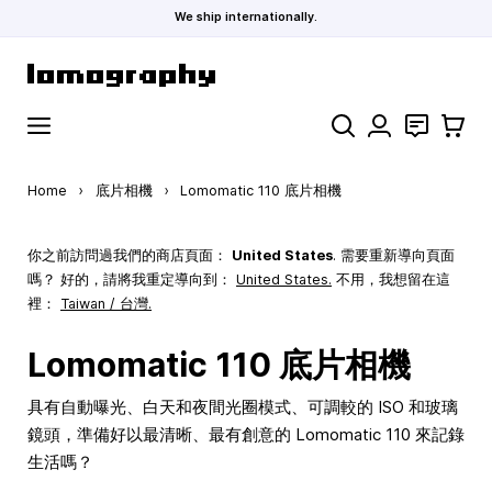
We ship internationally.
Skip to Content
Search
聯絡
購物車
Home
›
底片相機
›
Lomomatic 110 底片相機
你之前訪問過我們的商店頁面：
United States
. 需要重新導向頁面
嗎？ 好的，請將我重定導向到：
United States
.
不用，我想留在這
裡：
Taiwan / 台灣.
Lomomatic 110 底片相機
具有自動曝光、白天和夜間光圈模式、可調較的 ISO 和玻璃
鏡頭，準備好以最清晰、最有創意的 Lomomatic 110 來記錄
生活嗎？