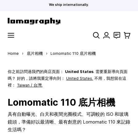
We ship internationally.
Skip to Content
Search
聯絡
購物車
Home
›
底片相機
›
Lomomatic 110 底片相機
你之前訪問過我們的商店頁面：
United States
. 需要重新導向頁面
嗎？ 好的，請將我重定導向到：
United States
.
不用，我想留在這
裡：
Taiwan / 台灣.
Lomomatic 110 底片相機
具有自動曝光、白天和夜間光圈模式、可調較的 ISO 和玻璃
鏡頭，準備好以最清晰、最有創意的 Lomomatic 110 來記錄
生活嗎？