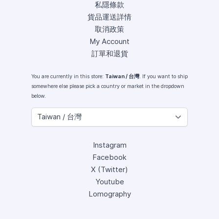
私隱條款
貨品運送詳情
取消政策
My Account
訂單和退貨
You are currently in this store:
Taiwan / 台灣
. If you want to ship
somewhere else please pick a country or market in the dropdown
below.
Instagram
Facebook
X (Twitter)
Youtube
Lomography