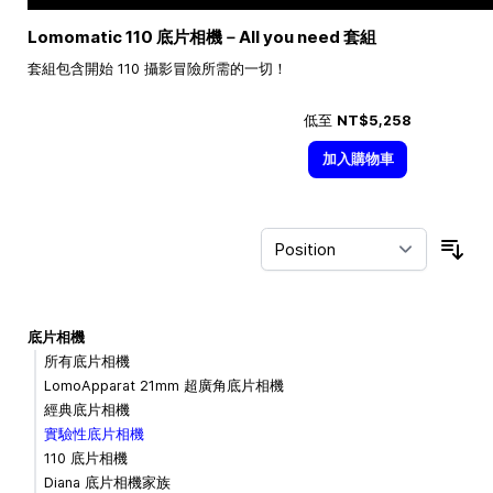
Lomomatic 110 底片相機－All you need 套組
套組包含開始 110 攝影冒險所需的一切！
低至
NT$5,258
加入購物車
Sor
底片相機
所有底片相機
LomoApparat 21mm 超廣角底片相機
經典底片相機
實驗性底片相機
110 底片相機
Diana 底片相機家族