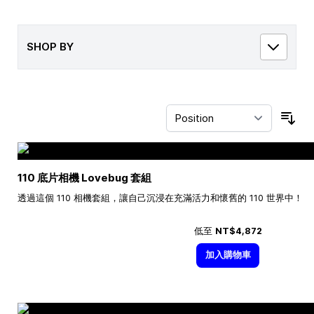
SHOP BY
Sor
110 底片相機 Lovebug 套組
透過這個 110 相機套組，讓自己沉浸在充滿活力和懷舊的 110 世界中！
低至
NT$4,872
加入購物車