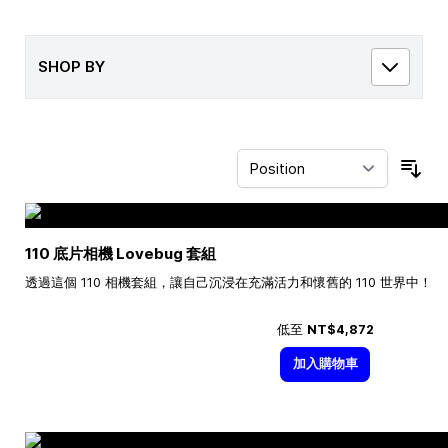
SHOP BY
Sor
110 底片相機 Lovebug 套組
透過這個 110 相機套組，讓自己沉浸在充滿活力和懷舊的 110 世界中！
低至
NT$4,872
加入購物車