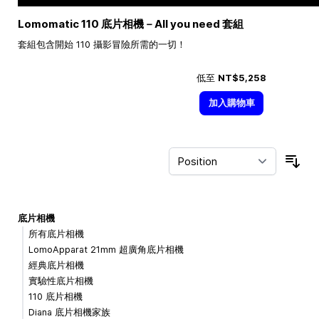
Lomomatic 110 底片相機－All you need 套組
套組包含開始 110 攝影冒險所需的一切！
低至
NT$5,258
加入購物車
Sor
底片相機
所有底片相機
LomoApparat 21mm 超廣角底片相機
經典底片相機
實驗性底片相機
110 底片相機
Diana 底片相機家族