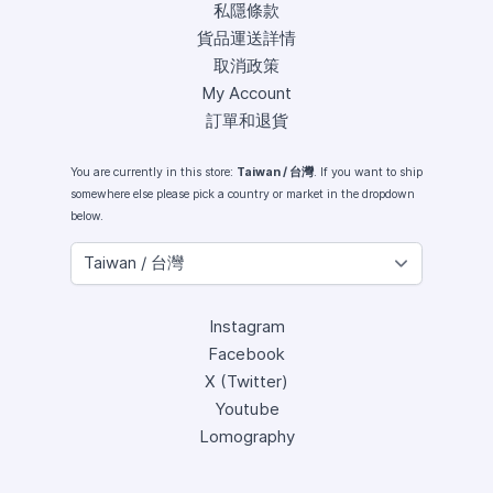
私隱條款
貨品運送詳情
取消政策
My Account
訂單和退貨
You are currently in this store:
Taiwan / 台灣
. If you want to ship
somewhere else please pick a country or market in the dropdown
below.
Instagram
Facebook
X (Twitter)
Youtube
Lomography