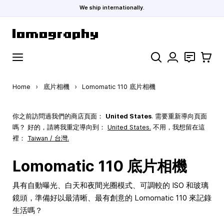
We ship internationally.
Skip to Content
Search
聯絡
購物車
Home
›
底片相機
›
Lomomatic 110 底片相機
你之前訪問過我們的商店頁面：
United States
. 需要重新導向頁面
嗎？ 好的，請將我重定導向到：
United States
.
不用，我想留在這
裡：
Taiwan / 台灣.
Lomomatic 110 底片相機
具有自動曝光、白天和夜間光圈模式、可調較的 ISO 和玻璃
鏡頭，準備好以最清晰、最有創意的 Lomomatic 110 來記錄
生活嗎？