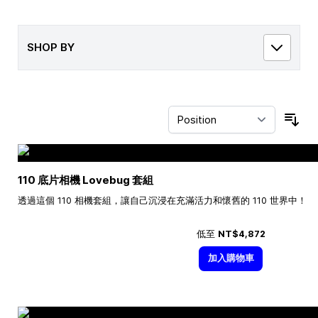
SHOP BY
Sor
110 底片相機 Lovebug 套組
透過這個 110 相機套組，讓自己沉浸在充滿活力和懷舊的 110 世界中！
低至
NT$4,872
加入購物車