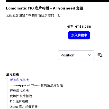
Lomomatic 110 底片相機－All you need 套組
套組包含開始 110 攝影冒險所需的一切！
低至
NT$5,258
加入購物車
Sor
底片相機
所有底片相機
LomoApparat 21mm 超廣角底片相機
經典底片相機
實驗性底片相機
110 底片相機
Diana 底片相機家族