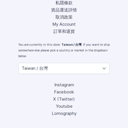
私隱條款
貨品運送詳情
取消政策
My Account
訂單和退貨
You are currently in this store:
Taiwan / 台灣
. If you want to ship
somewhere else please pick a country or market in the dropdown
below.
Instagram
Facebook
X (Twitter)
Youtube
Lomography