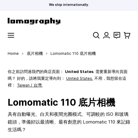
We ship internationally.
Skip to Content
Search
聯絡
購物車
Home
›
底片相機
›
Lomomatic 110 底片相機
你之前訪問過我們的商店頁面：
United States
. 需要重新導向頁面
嗎？ 好的，請將我重定導向到：
United States
.
不用，我想留在這
裡：
Taiwan / 台灣.
Lomomatic 110 底片相機
具有自動曝光、白天和夜間光圈模式、可調較的 ISO 和玻璃
鏡頭，準備好以最清晰、最有創意的 Lomomatic 110 來記錄
生活嗎？