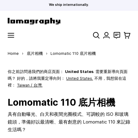
We ship internationally.
Skip to Content
Search
聯絡
購物車
Home
›
底片相機
›
Lomomatic 110 底片相機
你之前訪問過我們的商店頁面：
United States
. 需要重新導向頁面
嗎？ 好的，請將我重定導向到：
United States
.
不用，我想留在這
裡：
Taiwan / 台灣.
Lomomatic 110 底片相機
具有自動曝光、白天和夜間光圈模式、可調較的 ISO 和玻璃
鏡頭，準備好以最清晰、最有創意的 Lomomatic 110 來記錄
生活嗎？