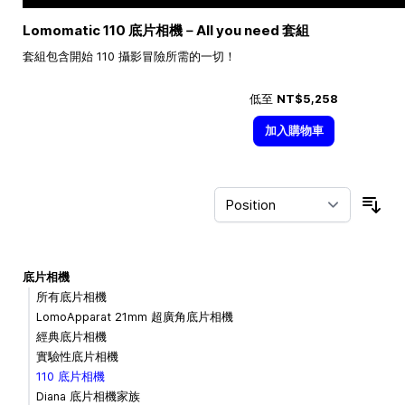
Lomomatic 110 底片相機－All you need 套組
套組包含開始 110 攝影冒險所需的一切！
低至
NT$5,258
加入購物車
Sor
底片相機
所有底片相機
LomoApparat 21mm 超廣角底片相機
經典底片相機
實驗性底片相機
110 底片相機
Diana 底片相機家族