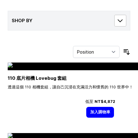
SHOP BY
Sor
110 底片相機 Lovebug 套組
透過這個 110 相機套組，讓自己沉浸在充滿活力和懷舊的 110 世界中！
低至
NT$4,872
加入購物車