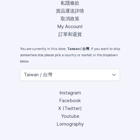
私隱條款
貨品運送詳情
取消政策
My Account
訂單和退貨
You are currently in this store:
Taiwan / 台灣
. If you want to ship
somewhere else please pick a country or market in the dropdown
below.
Instagram
Facebook
X (Twitter)
Youtube
Lomography