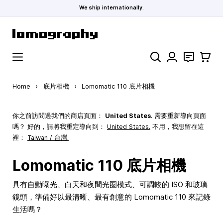
We ship internationally.
Skip to Content
Search
聯絡
購物車
Home
›
底片相機
›
Lomomatic 110 底片相機
你之前訪問過我們的商店頁面：
United States
. 需要重新導向頁面
嗎？ 好的，請將我重定導向到：
United States
.
不用，我想留在這
裡：
Taiwan / 台灣.
Lomomatic 110 底片相機
具有自動曝光、白天和夜間光圈模式、可調較的 ISO 和玻璃
鏡頭，準備好以最清晰、最有創意的 Lomomatic 110 來記錄
生活嗎？