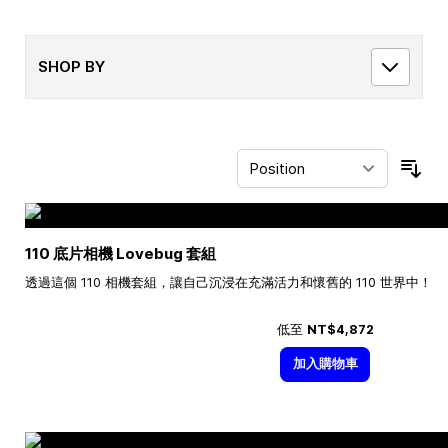
SHOP BY
Sor
110 底片相機 Lovebug 套組
透過這個 110 相機套組，讓自己沉浸在充滿活力和懷舊的 110 世界中！
低至
NT$4,872
加入購物車