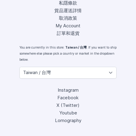
私隱條款
貨品運送詳情
取消政策
My Account
訂單和退貨
You are currently in this store:
Taiwan / 台灣
. If you want to ship
somewhere else please pick a country or market in the dropdown
below.
Instagram
Facebook
X (Twitter)
Youtube
Lomography