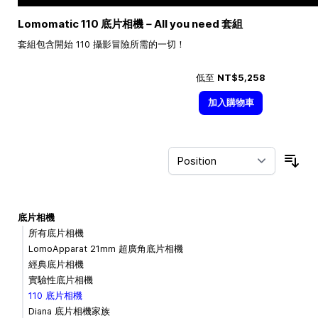
Lomomatic 110 底片相機－All you need 套組
套組包含開始 110 攝影冒險所需的一切！
低至
NT$5,258
加入購物車
Sor
底片相機
所有底片相機
LomoApparat 21mm 超廣角底片相機
經典底片相機
實驗性底片相機
110 底片相機
Diana 底片相機家族