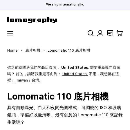
We ship internationally.
Skip to Content
Search
聯絡
購物車
Home
›
底片相機
›
Lomomatic 110 底片相機
你之前訪問過我們的商店頁面：
United States
. 需要重新導向頁面
嗎？ 好的，請將我重定導向到：
United States
.
不用，我想留在這
裡：
Taiwan / 台灣.
Lomomatic 110 底片相機
具有自動曝光、白天和夜間光圈模式、可調較的 ISO 和玻璃
鏡頭，準備好以最清晰、最有創意的 Lomomatic 110 來記錄
生活嗎？