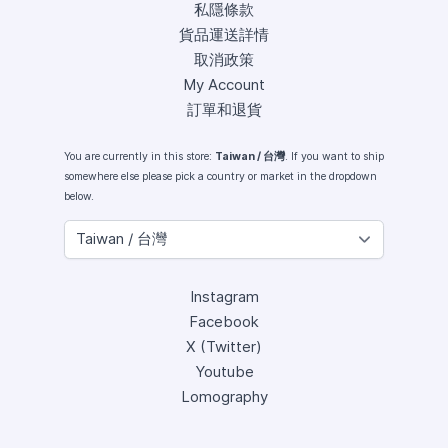
私隱條款
貨品運送詳情
取消政策
My Account
訂單和退貨
You are currently in this store:
Taiwan / 台灣
. If you want to ship
somewhere else please pick a country or market in the dropdown
below.
Instagram
Facebook
X (Twitter)
Youtube
Lomography