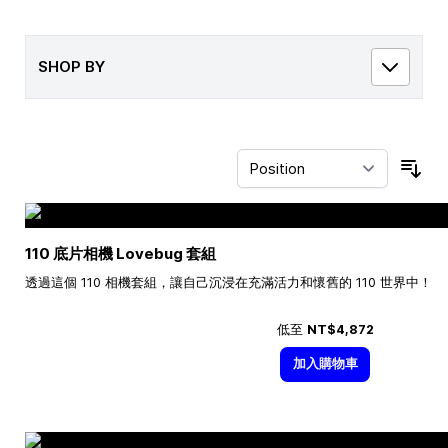
SHOP BY
Sor
110 底片相機 Lovebug 套組
透過這個 110 相機套組，讓自己沉浸在充滿活力和懷舊的 110 世界中！
低至
NT$4,872
加入購物車